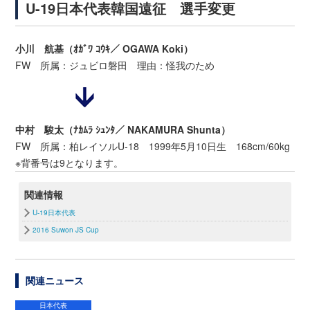
U-19日本代表韓国遠征 選手変更
小川 航基（ｵｶﾞﾜ ｺｳｷ／ OGAWA Koki）
FW 所属：ジュビロ磐田 理由：怪我のため
中村 駿太（ﾅｶﾑﾗ ｼｭﾝﾀ／ NAKAMURA Shunta）
FW 所属：柏レイソルU-18 1999年5月10日生 168cm/60kg
※背番号は9となります。
関連情報
U-19日本代表
2016 Suwon JS Cup
関連ニュース
日本代表