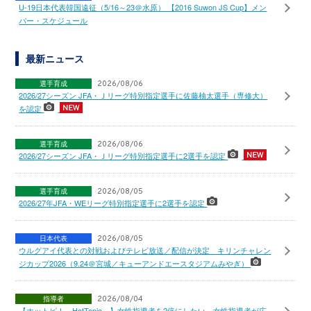
U-19日本代表韓国遠征（5/16～23＠水原） 【2016 Suwon JS Cup】メン
バー・スケジュール
最新ニュース
選手育成
2026/08/06
2026/27シーズン JFA・Ｊリーグ特別指定選手に佐藤柚太選手（専修大）
を認定
選手育成
2026/08/06
2026/27シーズン JFA・Ｊリーグ特別指定選手に2選手を認定
選手育成
2026/08/05
2026/27年JFA・WEリーグ特別指定選手に2選手を認定
日本代表
2026/08/05
ウルグアイ代表との対戦およびテレビ放送／配信が決定 キリンチャレン
ジカップ2026（9.24＠宮城／キューアンドエースタジアムみやぎ）
指導者
2026/08/04
【ホットピ！～HotTopic～】女性指導者を2倍にしたい～女性指導者が広