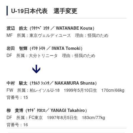
U-19日本代表 選手変更
渡辺 皓太（ﾜﾀﾅﾍﾞ ｺｳﾀ ／ WATANABE Kouta）
MF 所属：東京ヴェルディユース 理由：怪我のため
岩田 智輝（ｲﾜﾀ ﾄﾓｷ ／ IWATA Tomoki）
DF 所属：大分トリニータ 理由：怪我のため
中村 駿太（ﾅｶﾑﾗ ｼｭﾝﾀ／ NAKAMURA Shunta）
FW 所属：柏レイソルU-18 1999年5月10日生 170cm/66kg
背番号：15
柳 貴博（ﾔﾅｷﾞ ﾀｶﾋﾛ／ YANAGI Takahiro）
DF 所属：FC東京 1997年8月5日生 183cm/77kg
背番号：16