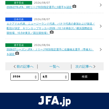
選手育成
2026/08/07
2026/27年JFA・WEリーグ特別指定選手に3選手を認定
日本代表
2026/08/07
エクアドル代表、ニュージーランド代表、パナマ代表の参加および放送／
配信が決定 キリンカップサッカー2026（10.1＠神奈川／横浜国際総合
競技場、10.5＠東京／国立競技場）
選手育成
2026/08/06
2026/27シーズン JFA・Ｊリーグ特別指定選手に佐藤柚太選手（専修大）
を認定
前の記事へ
│
一覧へ
│
次の記事へ