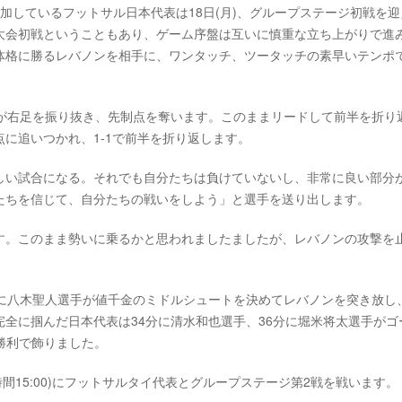
加しているフットサル日本代表は18日(月)、グループステージ初戦を迎
大会初戦ということもあり、ゲーム序盤は互いに慎重な立ち上がりで進
体格に勝るレバノンを相手に、ワンタッチ、ツータッチの素早いテンポ
手が右足を振り抜き、先制点を奪います。このままリードして前半を折り
に追いつかれ、1-1で前半を折り返します。
しい試合になる。それでも自分たちは負けていないし、非常に良い部分
たちを信じて、自分たちの戦いをしよう」と選手を送り出します。
す。このまま勢いに乗るかと思われましたましたが、レバノンの攻撃を
分に八木聖人選手が値千金のミドルシュートを決めてレバノンを突き放し
全に掴んだ日本代表は34分に清水和也選手、36分に堀米将太選手がゴ
勝利で飾りました。
本時間15:00)にフットサルタイ代表とグループステージ第2戦を戦います。