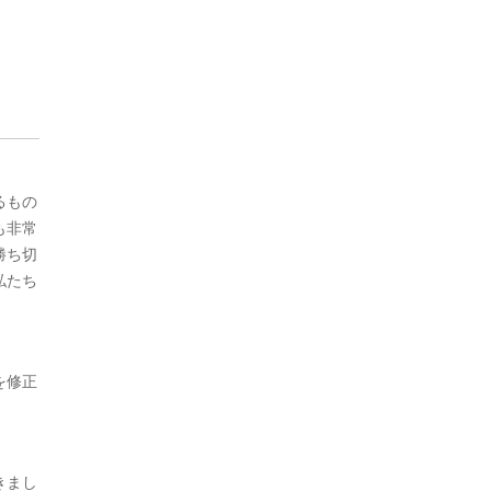
るもの
も非常
勝ち切
私たち
を修正
きまし