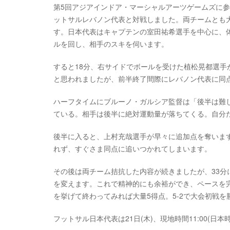
第5回アジアインドア・マーシャルアーツゲームズに参
ットサルレバノン代表と対戦しました。両チームとも
す。日本代表はキャプテンの室田祐希選手を中心に、
ルを回し、相手のスキを伺います。
すると18分、右サイドでボールを受けた植松晃都選
と思われましたが、前半終了間際にレバノン代表に同点
ハーフタイムにブルーノ・ガルシア監督は「後半は難
ている。相手は後半に絶対運動量が落ちてくる。自分
後半に入ると、上村充哉選手が早々に追加点を奪いま
れず、すぐさま同点に追いつかれてしまいます。
その後は両チーム拮抗した内容が続きましたが、33
を変えます。これで精神的にも余裕ができ、ペースを完
を挙げて終わってみれば大量5得点。5-2で大会初戦を
フットサル日本代表は21日(木)、現地時間11:00(日