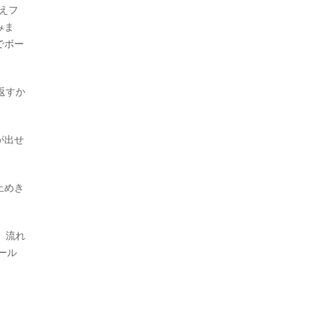
えフ
みま
でボー
返すか
が出せ
止めき
、流れ
ール