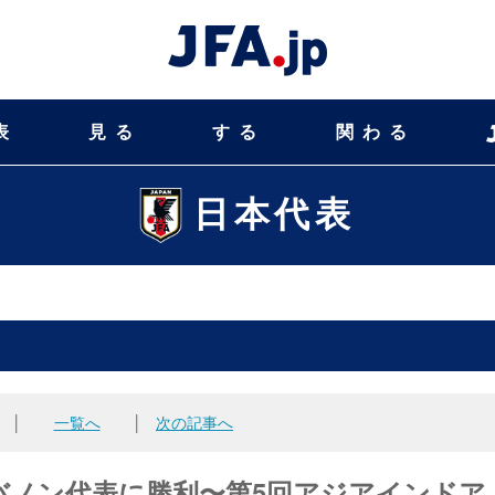
表
見る
する
関わる
日本代表
│
一覧へ
│
次の記事へ
バノン代表に勝利〜第5回アジアインドア