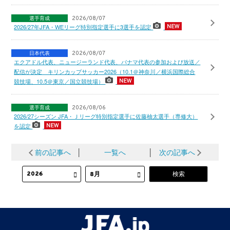
選手育成
2026/08/07
2026/27年JFA・WEリーグ特別指定選手に3選手を認定
日本代表
2026/08/07
エクアドル代表、ニュージーランド代表、パナマ代表の参加および放送／
配信が決定 キリンカップサッカー2026（10.1＠神奈川／横浜国際総合
競技場、10.5＠東京／国立競技場）
選手育成
2026/08/06
2026/27シーズン JFA・Ｊリーグ特別指定選手に佐藤柚太選手（専修大）
を認定
前の記事へ
│
一覧へ
│
次の記事へ