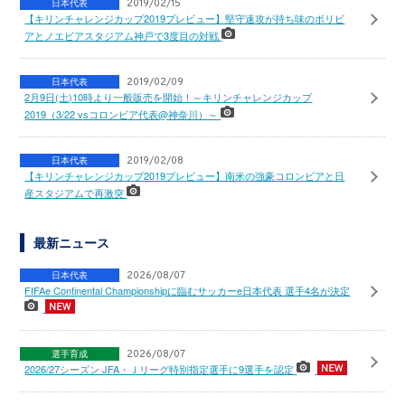
日本代表
2019/02/15
【キリンチャレンジカップ2019プレビュー】堅守速攻が持ち味のボリビ
アとノエビアスタジアム神戸で3度目の対戦
日本代表
2019/02/09
2月9日(土)10時より一般販売を開始！～キリンチャレンジカップ
2019（3/22 vsコロンビア代表@神奈川）～
日本代表
2019/02/08
【キリンチャレンジカップ2019プレビュー】南米の強豪コロンビアと日
産スタジアムで再激突
最新ニュース
日本代表
2026/08/07
FIFAe Continental Championshipに臨むサッカーe日本代表 選手4名が決定
選手育成
2026/08/07
2026/27シーズン JFA・Ｊリーグ特別指定選手に9選手を認定