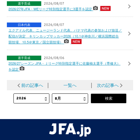
選手育成
2026/08/07
2026/27年JFA・WEリーグ特別指定選手に3選手を認定
日本代表
2026/08/07
エクアドル代表、ニュージーランド代表、パナマ代表の参加および放送／
配信が決定 キリンカップサッカー2026（10.1＠神奈川／横浜国際総合
競技場、10.5＠東京／国立競技場）
選手育成
2026/08/06
2026/27シーズン JFA・Ｊリーグ特別指定選手に佐藤柚太選手（専修大）
を認定
前の記事へ
│
一覧へ
│
次の記事へ