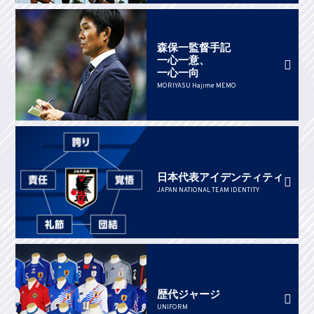
森保一監督手記
一心一意、
一心一向
MORIYASU Hajime MEMO
日本代表アイデンティティ
JAPAN NATIONAL TEAM IDENTITY
歴代ジャージ
UNIFORM