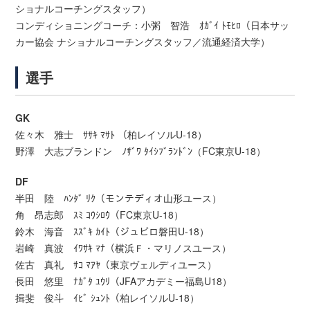
ショナルコーチングスタッフ）
コンディショニングコーチ：小粥 智浩 ｵｶﾞｲ ﾄﾓﾋﾛ（日本サッ
カー協会 ナショナルコーチングスタッフ／流通経済大学）
選手
GK
佐々木 雅士 ｻｻｷ ﾏｻﾄ （柏レイソルU-18）
野澤 大志ブランドン ﾉｻﾞﾜ ﾀｲｼﾌﾞﾗﾝﾄﾞﾝ（FC東京U-18）
DF
半田 陸 ﾊﾝﾀﾞ ﾘｸ（モンテディオ山形ユース）
角 昂志郎 ｽﾐ ｺｳｼﾛｳ（FC東京U-18）
鈴木 海音 ｽｽﾞｷ ｶｲﾄ（ジュビロ磐田U-18）
岩崎 真波 ｲﾜｻｷ ﾏﾅ（横浜Ｆ・マリノスユース）
佐古 真礼 ｻｺ ﾏｱﾔ（東京ヴェルディユース）
長田 悠里 ﾅｶﾞﾀ ﾕｳﾘ（JFAアカデミー福島U18）
揖斐 俊斗 ｲﾋﾞ ｼｭﾝﾄ（柏レイソルU-18）