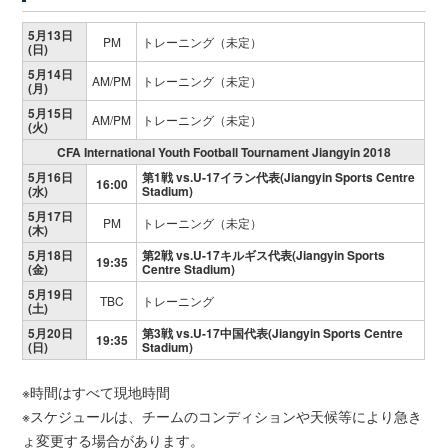
5月13日
PM
トレーニング（未定）
(日)
5月14日
AM/PM
トレーニング（未定）
(月)
5月15日
AM/PM
トレーニング（未定）
(火)
CFA International Youth Football Tournament Jiangyin 2018
5月16日
第1戦 vs.U-17イラン代表(Jiangyin Sports Centre
16:00
(水)
Stadium)
5月17日
PM
トレーニング（未定）
(木)
5月18日
第2戦 vs.U-17キルギス代表(Jiangyin Sports
19:35
(金)
Centre Stadium)
5月19日
TBC
トレーニング
(土)
5月20日
第3戦 vs.U-17中国代表(Jiangyin Sports Centre
19:35
(日)
Stadium)
※時間はすべて現地時間
※スケジュールは、チームのコンディションや天候等により急き
ょ変更する場合があります。