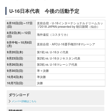
U-16日本代表 今後の活動予定
6月10日(日)～17日
直前合宿・U-16インターナショナルドリームカッ
(日)
プ2018 JAPAN presented by 朝日新聞（仙台）
8月2日(木)～12日
海外遠征（コスタリカ）
(日)
9月中旬～10月8日
直前合宿・AFCU-16選手権2018マレーシア
(月)
9月20日(木)
第1戦 vs. U-16タイ代表
9月23日(日)
第2戦 vs. U-16タジキスタン代表
9月26日(水)
第3戦 vs. U-16マレーシア代表
9月30日(日)
準々決勝
10月4日(木)
準決勝
10月7日(日)
決勝
ダウンロード
メンバー詳細はこちら