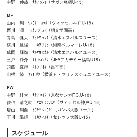
中野 伸哉 ﾅｶﾉ ｼﾝﾔ（サガン鳥栖U-15）
MF
山内 翔 ﾔﾏｳﾁ ｶｹﾙ（ヴィッセル神戸U-18）
西川 潤 ﾆｼｶﾜ ｼﾞｭﾝ（桐光学園高）
青島 健大 ｱｵｼﾏ ｹﾝﾀ（清水エスパルスユース）
横川 旦陽 ﾖｺｶﾜ ｱｻﾋ（湘南ベルマーレU-18）
成岡 輝瑠 ﾅﾙｵｶ ﾋｶﾙ（清水エスパルスユース）
三戸 舜介 ﾐﾄ ｼｭﾝｽｹ（JFAアカデミー福島U18）
須藤 直輝 ｽﾄｳ ﾅｵｷ（昌平高）
山根 陸 ﾔﾏﾈ ﾘｸ（横浜Ｆ・マリノスジュニアユース）
FW
中野 桂太 ﾅｶﾉ ｹｲﾀ（京都サンガF.C.U-18）
佐伯 清之助 ｻｴｷ ｼﾝﾉｽｹ（ヴィッセル神戸U-18）
唐山 翔自 ﾄｳﾔﾏ ｼｮｳｼﾞ（ガンバ大阪ユース）
下川 陽輝 ｼﾓｶﾜ ﾊﾙｷ（セレッソ大阪U-15）
スケジュール