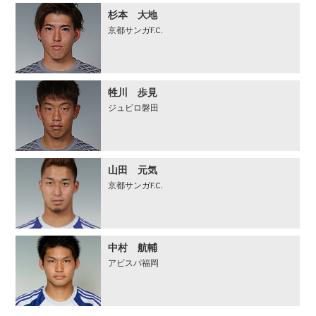
杉本 大地
京都サンガF.C.
牲川 歩見
ジュビロ磐田
山田 元気
京都サンガF.C.
中村 航輔
アビスパ福岡