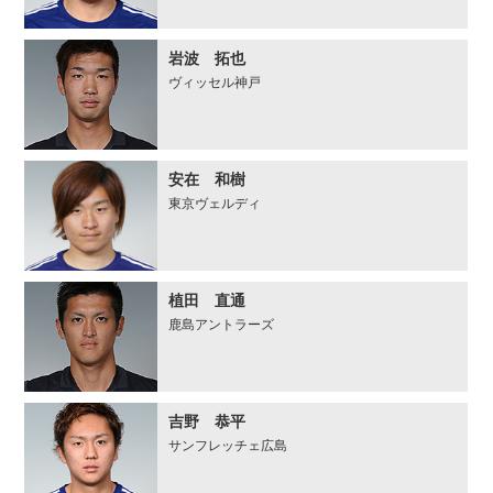
岩波 拓也
ヴィッセル神戸
安在 和樹
東京ヴェルディ
植田 直通
鹿島アントラーズ
吉野 恭平
サンフレッチェ広島