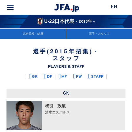
EN
U-22日本代表
- 2015年 -
試合日程・結果
選手・スタッフ
選手(2015年招集)・
スタッフ
PLAYERS & STAFF
GK
DF
MF
FW
STAFF
GK
櫛引 政敏
清水エスパルス