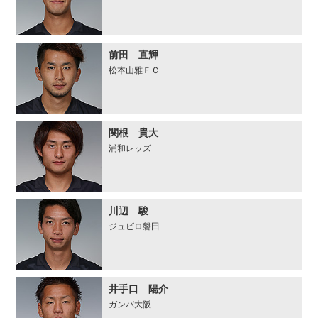
前田 直輝
松本山雅ＦＣ
関根 貴大
浦和レッズ
川辺 駿
ジュビロ磐田
井手口 陽介
ガンバ大阪