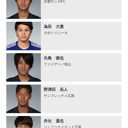
京都サンガF.C.
為田 大貴
大分トリニータ
矢島 慎也
ファジアーノ岡山
野津田 岳人
サンフレッチェ広島
井出 遥也
ジェフユナイテッド千葉