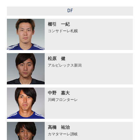
DF
櫛引 一紀
コンサドーレ札幌
松原 健
アルビレックス新潟
中野 嘉大
川崎フロンターレ
高橋 祐治
カマタマーレ讃岐