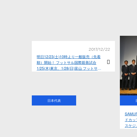
2017/12/22
明日12/23(土)10時より一般販売（先着
順）開始！ フットサル国際親善試合
1/25(木)東京、1/28(日)富山 フットサル
アルゼンチン代表戦
日本代表
SAMU
ドカッ
スケジ