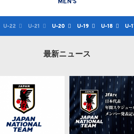
MEN'S
U-22
U-21
U-20
U-19
U-18
U-1
最新ニュース