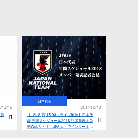
日本代表
/12/18
2017/12/18
を発
【12/18(月)15:00～ライブ配信】日本代
表 年間スケジュール2018 記者発表を公
式Webサイト「JFA.jp」でインターネッ
トライブ配信