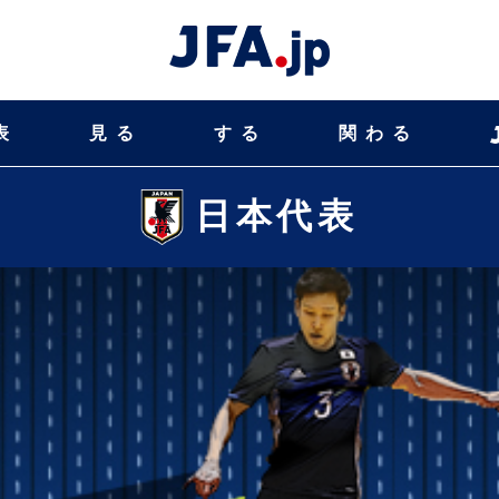
表
見る
する
関わる
日本代表