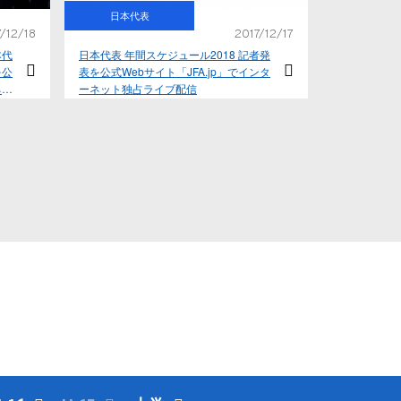
日本代表
/12/18
2017/12/17
本代
日本代表 年間スケジュール2018 記者発
を公
表を公式Webサイト「JFA.jp」でインタ
ネッ
ーネット独占ライブ配信