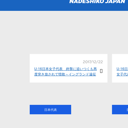
2017/12/22
U-16日本女子代表 終盤に追いつくも再
U-16
度突き放されて惜敗～イングランド遠征
女子代
日本代表