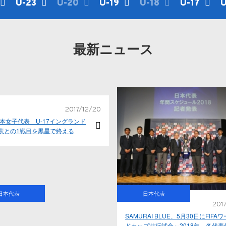
U-23
U-20
U-19
U-18
U-17
U
最新ニュース
2017/12/20
日本女子代表 U-17イングランド
表との1戦目を黒星で終える
日本代表
日本代表
2017
SAMURAI BLUE、5月30日にFIFA
ドカップ壮行試合～2018年、各代表