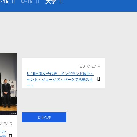
-16
U-15
大学
2017/12/19
U-16日本女子代表 イングランド遠征～
セント・ジョージズ・パークで活動スタ
ート
日本代表
/12/19
ワール
年間