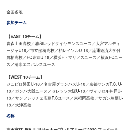
全国各地
参加チーム
【EAST 10チーム】
青森山田高校／浦和レッドダイヤモンズユース／大宮アルディ
ージャU18／市立船橋高校／柏レイソルU-18／流通経済大学付
属柏高校／FC東京U-18／横浜F・マリノスユース／横浜FCユー
ス／清水エスパルスユース
【WEST 10チーム】
ジュビロ磐田U-18／名古屋グランパスU-18／京都サンガF.C. U-
18／ガンバ大阪ユース／セレッソ大阪U-18／ヴィッセル神戸U-
18／サンフレッチェ広島F.Cユース／東福岡高校／サガン鳥栖U-
18／大津高校
名称
高円宮杯 JFA U-18サッカープレミアリーグ 2020 ファイナル