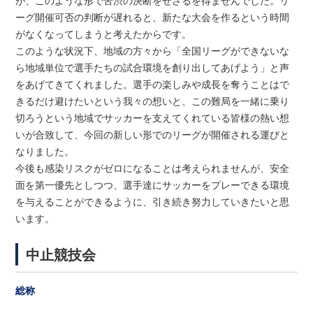
が、このような形で苦渋の決断をせざるを得ませんでした。リ
ーグ開催可否の判断が遅れると、新たな大会を作るという時間
がなくなってしまうと考えたからです。
このような状況下、地域の方々から「全国リーグができないな
ら地域単位で選手たちの試合環境を創り出してあげよう」と声
をあげてきてくれました。選手の楽しみや成長を奪うことはで
きるだけ避けたいという我々の想いと、この難局を一緒に乗り
切ろうという地域でサッカーを支えてくれている皆様の熱い想
いが合致して、今回の新しい形でのリーグが開催される運びと
なりました。
今後も感染リスクがゼロになることは考えられませんが、安全
面を第一優先としつつ、選手達にサッカーをプレーできる環境
を与えることができるように、引き続き努力していきたいと思
います。
中止競技会
総称