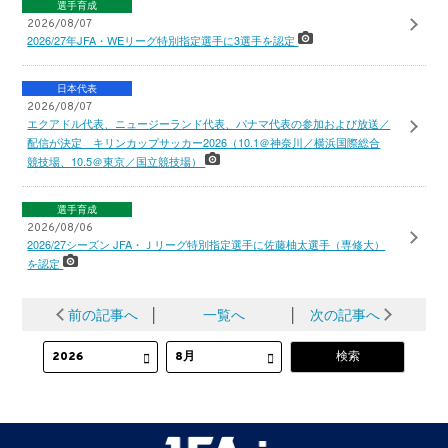
選手育成
2026/08/07
2026/27年JFA・WEリーグ特別指定選手に3選手を認定
日本代表
2026/08/07
エクアドル代表、ニュージーランド代表、パナマ代表の参加および放送／
配信が決定 キリンカップサッカー2026（10.1＠神奈川／横浜国際総合
競技場、10.5＠東京／国立競技場）
選手育成
2026/08/06
2026/27シーズン JFA・Ｊリーグ特別指定選手に佐藤柚太選手（専修大）
を認定
前の記事へ
│
一覧へ
│
次の記事へ