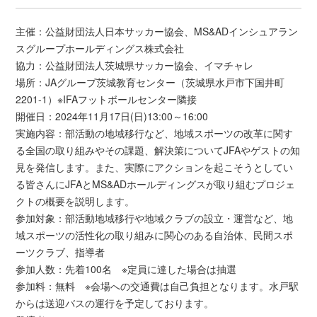
主催：公益財団法人日本サッカー協会、MS&ADインシュアラン
スグループホールディングス株式会社
協力：公益財団法人茨城県サッカー協会、イマチャレ
場所：JAグループ茨城教育センター（茨城県水戸市下国井町
2201-1）※IFAフットボールセンター隣接
開催日：2024年11月17日(日)13:00～16:00
実施内容：部活動の地域移行など、地域スポーツの改革に関す
る全国の取り組みやその課題、解決策についてJFAやゲストの知
見を発信します。また、実際にアクションを起こそうとしてい
る皆さんにJFAとMS&ADホールディングスが取り組むプロジェ
クトの概要を説明します。
参加対象：部活動地域移行や地域クラブの設立・運営など、地
域スポーツの活性化の取り組みに関心のある自治体、民間スポ
ーツクラブ、指導者
参加人数：先着100名 ※定員に達した場合は抽選
参加料：無料 ※会場への交通費は自己負担となります。水戸駅
からは送迎バスの運行を予定しております。