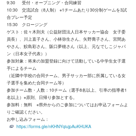
9:30 受付・オープニング・合同練習
10:30 交流試合（8人制） ※1チームあたり30分制ゲームを3試
合プレー予定
15:30 クロージング
ゲスト：佐々木則夫（公益財団法人日本サッカー協会 女子委
員長）、川上直子さん、小林弥生さん、矢野喬子さん、宮間あ
やさん、鮫島彩さん、阪口夢穂さん（以上、元なでしこジャパ
ン（日本女子代表））
参加対象：将来の加盟登録に向けて活動している中学生女子選
手によるチーム
（近隣中学校の合同チーム、男子サッカー部に所属している女
子選手を集めた合同チーム等）
参加チーム数・人数：10チーム（選手8名以上、引率の指導者1
名以上）※原則、日帰り参加とする。
参加料：無料 ※県外からのご参加についてはお申込フォームよ
りご確認ください。
お申し込みフォーム：
https://forms.gle/nKHNYqiujpAuKHUKA