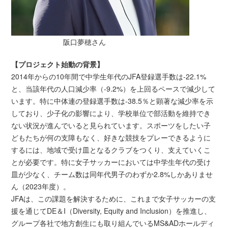
阪口夢穂さん
【プロジェクト始動の背景】
2014年からの10年間で中学生年代のJFA登録選手数は-22.1%
と、当該年代の人口減少率（-9.2%）を上回るペースで減少して
います。特に中体連の登録選手数は-38.5％と顕著な減少率を示
しており、少子化の影響により、学校単位で部活動を維持でき
ない状況が進んでいると見られています。スポーツをしたい子
どもたちが何の支障もなく、好きな競技をプレーできるように
するには、地域で受け皿となるクラブをつくり、支えていくこ
とが必要です。特に女子サッカーにおいては中学生年代の受け
皿が少なく、チーム数は同年代男子のわずか2.8%しかありませ
ん（2023年度）。
JFAは、この課題を解決するために、これまで女子サッカーの支
援を通じてDE＆I（Diversity, Equity and Inclusion）を推進し、
グループ各社で地方創生にも取り組んでいるMS&ADホールディ