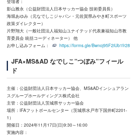
登壇者：
影山雅永（公益財団法人日本サッカー協会 技術委員長）
海堀あゆみ（元なでしこジャパン・元佐賀県みやき町スポーツ
政策ダイレクター）
片野翔大（一般社団法人福知山ユナイテッド代表兼福知山市教
育委員会 統括コーディネーター） 他
お申し込みフォーム：
https://forms.gle/Bwnoj95F2iUb1fr28
JFA×MS&AD なでしこ”つぼみ”フィール
ド
主催：公益財団法人日本サッカー協会、MS&ADインシュアラン
スグループホールディングス株式会社
主管：公益財団法人茨城県サッカー協会
場所：IFAフットボールセンター（茨城県水戸市下国井町2201-
1）
開催日：2024年11月17日(日)9:30～16:00
実施内容：