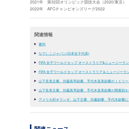
2021年 第32回オリンピック競技大会（2020/東京）
2022年 AFCチャンピオンズリーグ2022
関連情報
審判
なでしこジャパン(日本女子代表)
FIFA 女子ワールドカップ オーストラリア&ニュージーランド
FIFA 女子ワールドカップ オーストラリア＆ニュージー
山下良美主審、坊薗真琴副審、手代木直美副審がＪ１リー
山下良美主審、坊薗真琴副審、手代木直美副審が開幕戦を担当
アメリカ対オランダ、山下主審、坊薗副審、手代木副審にアポ
関連ニュース