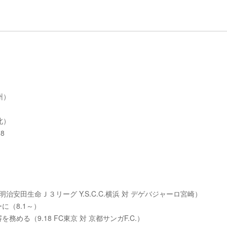
州）
北）
8
明治安田生命Ｊ３リーグ Y.S.C.C.横浜 対 デゲバジャーロ宮崎）
に（8.1～）
める（9.18 FC東京 対 京都サンガF.C.）