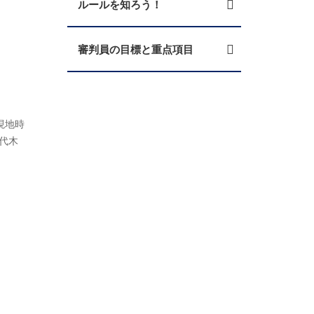
ルールを知ろう！
審判員の目標と重点項目
現地時
手代木