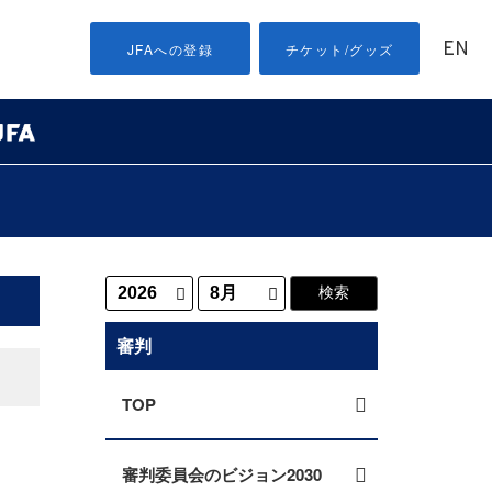
EN
JFAへの登録
チケット/グッズ
審判
TOP
ト
審判委員会のビジョン2030