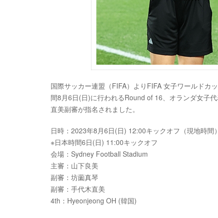
国際サッカー連盟（FIFA）よりFIFA 女子ワールド
間8月6日(日)に行われるRound of 16、オラ
直美副審が指名されました。
日時：2023年8月6日(日) 12:00キックオフ（現地時間
※日本時間6日(日) 11:00キックオフ
会場：Sydney Football Stadium
主審：山下良美
副審：坊薗真琴
副審：手代木直美
4th：Hyeonjeong OH (韓国)