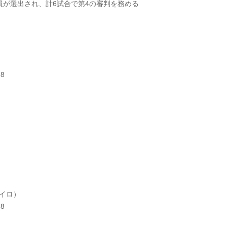
判員が選出され、計6試合で第4の審判を務める
8
ネイロ）
8