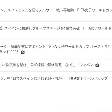
ン、リフレッシュを経てノルウェー戦へ再始動 FIFA女子ワールドカ
eport】スペインに快勝しグループステージを1位で突破 FIFA女子ワールド
ーク、坊薗副審にアポイント FIFA 女子ワールドカップ オーストラリ
ンド 2023
ージ1位突破を懸け、公式練習で最終調整 なでしこジャパン
ン、中4日でスペイン女子代表戦へ向かう FIFA女子ワールドカップ