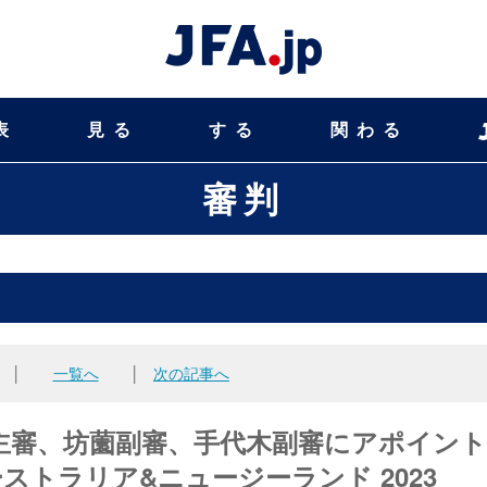
表
見る
する
関わる
審判
│
一覧へ
│
次の記事へ
主審、坊薗副審、手代木副審にアポイン
ーストラリア&ニュージーランド 2023