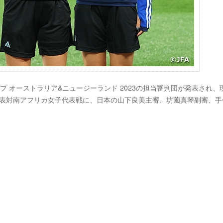
カップ オーストラリア&ニュージーランド 2023の担当審判団が発表され、
ンダ女子代表対南アフリカ女子代表戦に、日本の山下良美主審、坊薗真琴副審、
）