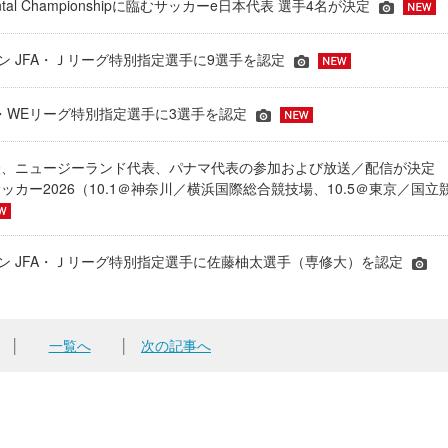
inental Championshipに臨むサッカーe日本代表 選手4名が決定
ーズン JFA・Ｊリーグ特別指定選手に9選手を認定
JFA・WEリーグ特別指定選手に3選手を認定
表、ニュージーランド代表、パナマ代表の参加および放送／配信が決
ッカー2026（10.1＠神奈川／横浜国際総合競技場、10.5＠東京／国立
シーズン JFA・Ｊリーグ特別指定選手に佐藤柚太選手（専修大）を認定
│
一覧へ
│
次の記事へ