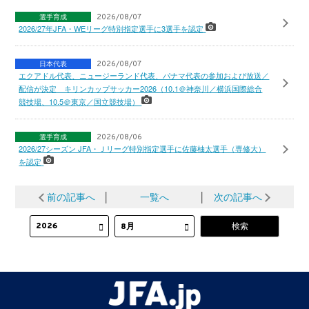
選手育成
2026/08/07
2026/27年JFA・WEリーグ特別指定選手に3選手を認定
日本代表
2026/08/07
エクアドル代表、ニュージーランド代表、パナマ代表の参加および放送／
配信が決定 キリンカップサッカー2026（10.1＠神奈川／横浜国際総合
競技場、10.5＠東京／国立競技場）
選手育成
2026/08/06
2026/27シーズン JFA・Ｊリーグ特別指定選手に佐藤柚太選手（専修大）
を認定
前の記事へ
│
一覧へ
│
次の記事へ