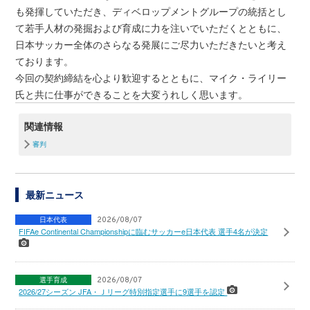
も発揮していただき、ディベロップメントグループの統括とし
て若手人材の発掘および育成に力を注いでいただくとともに、
日本サッカー全体のさらなる発展にご尽力いただきたいと考え
ております。
今回の契約締結を心より歓迎するとともに、マイク・ライリー
氏と共に仕事ができることを大変うれしく思います。
関連情報
審判
最新ニュース
日本代表
2026/08/07
FIFAe Continental Championshipに臨むサッカーe日本代表 選手4名が決定
選手育成
2026/08/07
2026/27シーズン JFA・Ｊリーグ特別指定選手に9選手を認定