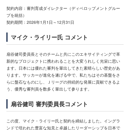
契約内容：審判育成ダイレクター（ディベロップメントグルー
プを統括）
契約期間：2026年1月1日～12月31日
マイク・ライリー氏 コメント
扇谷健司委員長とそのチームと共にこのエキサイティングで革
新的なプロジェクトに携われることを大変うれしく光栄に思い
ます。日本には優れた審判を輩出してきた素晴らしい歴史があ
ります。サッカーが進化を遂げる中で、私たちはその基盤をさ
らに盤石なものにし、Ｊリーグの持続的な発展に貢献できるよ
う、優秀な審判員を数多く輩出して参ります。
扇谷健司 審判委員長コメント
この度、マイク・ライリー氏と契約を締結しました。イングラ
ンドで培われた豊富な知見と卓越したリーダーシップを日本で