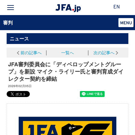
EN
審判
ニュース
前の記事へ
│
一覧へ
│
次の記事へ
JFA審判委員会に「ディベロップメントグルー
プ」を新設 マイク・ライリー氏と審判育成ダイ
レクター契約を締結
2026年02月05日