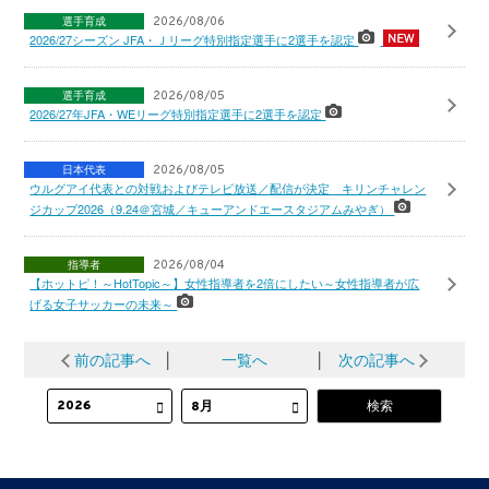
選手育成
2026/08/06
2026/27シーズン JFA・Ｊリーグ特別指定選手に2選手を認定
選手育成
2026/08/05
2026/27年JFA・WEリーグ特別指定選手に2選手を認定
日本代表
2026/08/05
ウルグアイ代表との対戦およびテレビ放送／配信が決定 キリンチャレン
ジカップ2026（9.24＠宮城／キューアンドエースタジアムみやぎ）
指導者
2026/08/04
【ホットピ！～HotTopic～】女性指導者を2倍にしたい～女性指導者が広
げる女子サッカーの未来～
前の記事へ
│
一覧へ
│
次の記事へ