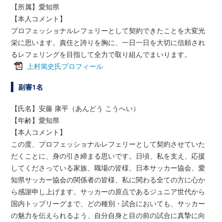
【所属】愛知県
【本人コメント】
プロフェッショナルレフェリーとして契約できたことを大変光
栄に思います。責任と誇りを胸に、一日一日を大切に信頼され
るレフェリングを目指して全力で取り組んでまいります。
上村篤史氏プロフィール
副審1名
【氏名】安藤 康平（あんどう こうへい）
【年齢】愛知県
【本人コメント】
この度、プロフェッショナルレフェリーとして契約させていた
だくことに、身の引き締まる思いです。日頃、私を支え、応援
してくださっている家族、職場の皆様、日本サッカー協会、愛
知県サッカー協会の関係者の皆様、私に関わる全ての方に心か
ら感謝申し上げます。サッカーの原点であるジュニア世代から
国内トップリーグまで、どの種別・試合においても、サッカー
の魅力を伝えられるよう、自分自身と目の前の試合に真摯に向