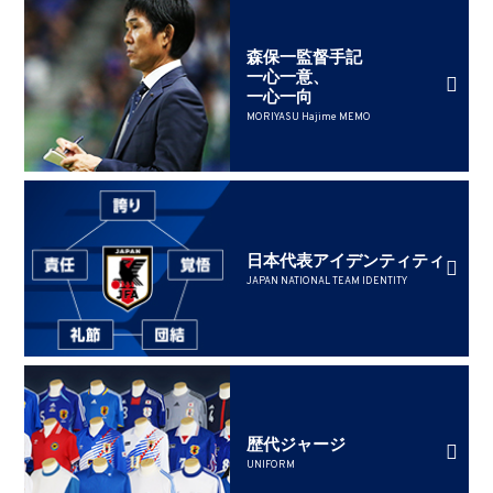
森保一監督手記
一心一意、
一心一向
MORIYASU Hajime MEMO
日本代表アイデンティティ
JAPAN NATIONAL TEAM IDENTITY
歴代ジャージ
UNIFORM