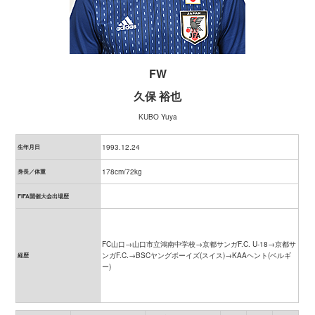
FW
久保 裕也
KUBO Yuya
1993.12.24
生年月日
178cm/72kg
身長／体重
FIFA開催大会出場歴
FC山口→山口市立鴻南中学校→京都サンガF.C. U-18→京都サ
ンガF.C.→BSCヤングボーイズ(スイス)→KAAヘント(ベルギ
経歴
ー)