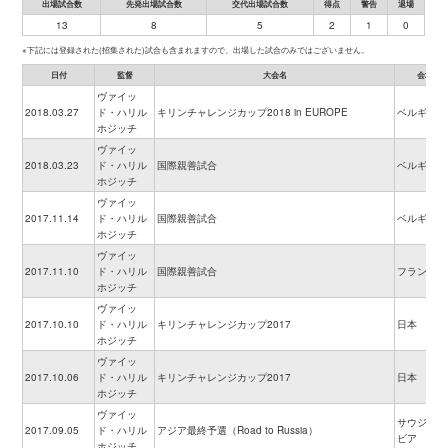
出場試合数
先発出場試合数
交代出場試合数
得点
警告
退場
13
8
5
2
1
0
※下記には登録された(招集された)試合も含まれますので、出場した試合のみではございません。
日付
監督
大会名
会場
ヴァイッ
2018.03.27
ド・ハリル
キリンチャレンジカップ2018 in EUROPE
ベルギー
ホジッチ
ヴァイッ
2018.03.23
ド・ハリル
国際親善試合
ベルギー
ホジッチ
ヴァイッ
2017.11.14
ド・ハリル
国際親善試合
ベルギー
ホジッチ
ヴァイッ
2017.11.10
ド・ハリル
国際親善試合
フランス
ホジッチ
ヴァイッ
2017.10.10
ド・ハリル
キリンチャレンジカップ2017
日本
ホジッチ
ヴァイッ
2017.10.06
ド・ハリル
キリンチャレンジカップ2017
日本
ホジッチ
ヴァイッ
サウジアラ
2017.09.05
ド・ハリル
アジア最終予選（Road to Russia）
ビア
ホジッチ