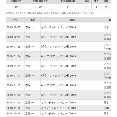
出場試合数
先発出場試合数
交代出場試合数
得点
警告
退場
38
29
9
4
8
0
※下記には登録された(招集された)試合も含まれますので、出場した試合のみではございません。
日付
監督
大会名
会場
2019.06.05
森保 一
キリンチャレンジカップ2019
日本
アラブ首長
2019.02.01
森保 一
AFC アジアカップ UAE 2019
国連邦
アラブ首長
2019.01.28
森保 一
AFC アジアカップ UAE 2019
国連邦
アラブ首長
2019.01.24
森保 一
AFC アジアカップ UAE 2019
国連邦
アラブ首長
2019.01.21
森保 一
AFC アジアカップ UAE 2019
国連邦
アラブ首長
2019.01.17
森保 一
AFC アジアカップ UAE 2019
国連邦
アラブ首長
2019.01.13
森保 一
AFC アジアカップ UAE 2019
国連邦
アラブ首長
2019.01.09
森保 一
AFC アジアカップ UAE 2019
国連邦
2018.11.20
森保 一
キリンチャレンジカップ2018
日本
2018.11.16
森保 一
キリンチャレンジカップ2018
日本
2018.10.16
森保 一
キリンチャレンジカップ2018
日本