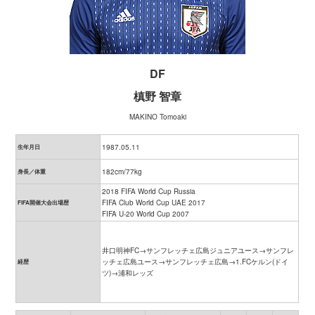
DF
槙野 智章
MAKINO Tomoaki
1987.05.11
生年月日
182cm/77kg
身長／体重
2018 FIFA World Cup Russia
FIFA Club World Cup UAE 2017
FIFA開催大会出場歴
FIFA U-20 World Cup 2007
井口明神FC→サンフレッチェ広島ジュニアユース→サンフレ
ッチェ広島ユース→サンフレッチェ広島→1.FCケルン(ドイ
経歴
ツ)→浦和レッズ