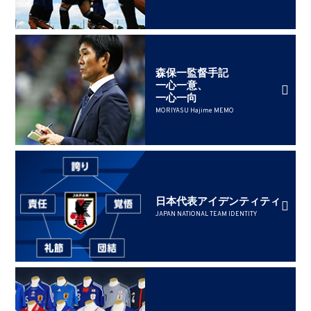
森保一監督手記
一心一意、
一心一向
MORIYASU Hajime MEMO
日本代表アイデンティティ
JAPAN NATIONAL TEAM IDENTITY