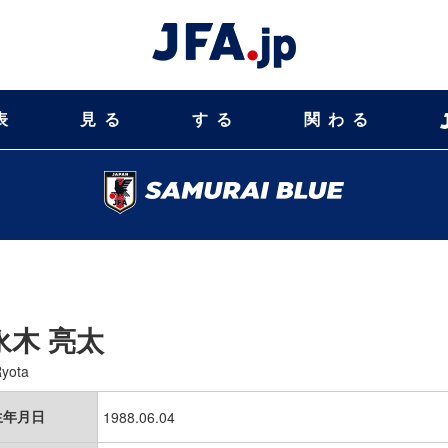
表
見る
する
関わる
永木 亮太
yota
生年月日
1988.06.04