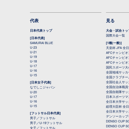
代表
見る
日本代表トップ
大会・試合トッ
国際大会一覧
[日本代表]
SAMURAI BLUE
[1種(一般)]
U-23
天皇杯 JFA 
U-21
AFCチャンピ
U-19
AFCチャンピオン
U-18
AFCチャンピオ
U-17
国民スポーツ大
U-16
全国地域サッカ
U-15
全国クラブチー
全国社会人サッ
[日本女子代表]
全国自治体職員
なでしこジャパン
全国自衛隊サッ
U-20
U-17
日本スポーツマ
U-16
全日本大学サッ
U-15
総理大臣杯 全
全日本大学サッ
[フットサル日本代表]
デンソーカップ
男子／フットサル
DENSO CUP
男子／U-19フットサル
DENSO CUP
女子／フットサル