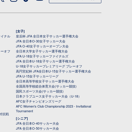
[女子]
ァイナル
皇后杯 JFA 全日本女子サッカー選手権大会
JFA 全日本O-30女子サッカー大会
JFA O-40女子サッカーオープン大会
レーオフ
全日本大学女子サッカー選手権大会
JFA U-18女子サッカーファイナルズ
JFA 全日本U-18女子サッカー選手権大会
U-18女子サッカープレミアリーグ プレーオフ
高円宮妃杯 JFA全日本U-15女子サッカー選手権大会
JFA U-15女子サッカーリーグ
全日本高等学校女子サッカー選手権大会
全国高等学校総合体育大会(サッカー競技)
国民スポーツ大会(サッカー競技)
日本クラブユース女子サッカー大会（U-18）
AFC女子チャンピオンズリーグ
AFC Women's Club Championship 2023 - Invitational
Tournament
対抗戦
[シニア]
JFA 全日本O-40サッカー大会
JFA 全日本O-50サッカー大会