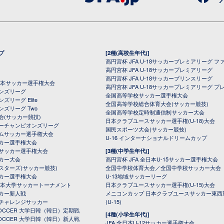
プ
[2種(高校生年代)]
高円宮杯 JFA U-18サッカープレミアリーグ フ
高円宮杯 JFA U-18サッカープレミアリーグ
高円宮杯 JFA U-18サッカープリンスリーグ
全日本サッカー選手権大会
高円宮杯 JFA U-18サッカープレミアリーグ プ
オンズリーグ
全国高等学校サッカー選手権大会
ズリーグ Elite
全国高等学校総合体育大会(サッカー競技)
ンズリーグ Two
全国高等学校定時制通信制サッカー大会
会(サッカー競技)
日本クラブユースサッカー選手権(U-18)大会
ーチャンピオンズリーグ
国民スポーツ大会(サッカー競技)
ムサッカー選手権大会
U-16 インターナショナルドリームカップ
カー選手権大会
サッカー選手権大会
[3種(中学生年代)]
カー大会
高円宮杯 JFA 全日本U-15サッカー選手権大会
スターズ(サッカー競技)
全国中学校体育大会／全国中学校サッカー大会
カー選手権大会
U-13地域サッカーリーグ
日本大学サッカートーナメント
日本クラブユースサッカー選手権(U-15)大会
カー新人戦
メニコンカップ 日本クラブユースサッカー東西
チャレンジサッカー
(U-15)
 SOCCER 大学日韓（韓日）定期戦
[4種(小学生年代)]
 SOCCER 大学日韓（韓日）新人戦
JFA 全日本U-12サッカー選手権大会