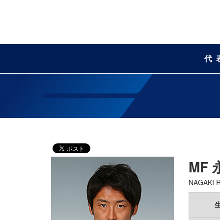
代
MF
NAGAKI R