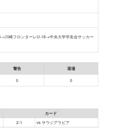
5→川崎フロンターレU-18→中央大学学友会サッカー
警告
退場
0
0
カード
2-1
vs サウジアラビア