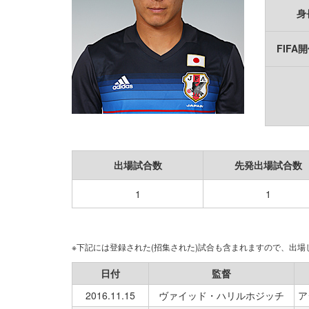
身
FIFA
出場試合数
先発出場試合数
1
1
※下記には登録された(招集された)試合も含まれますので、出
日付
監督
2016.11.15
ヴァイッド・ハリルホジッチ
ア