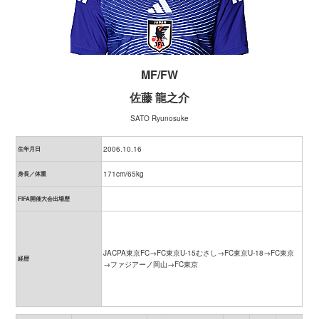
MF/FW
佐藤 龍之介
SATO Ryunosuke
2006.10.16
生年月日
171cm/65kg
身長／体重
FIFA開催大会出場歴
JACPA東京FC→FC東京U-15むさし→FC東京U-18→FC東京
経歴
→ファジアーノ岡山→FC東京