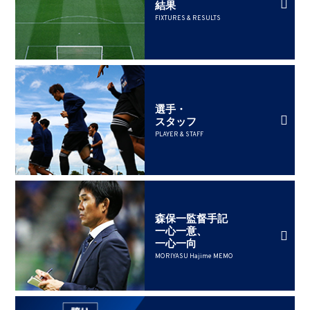
結果
FIXTURES & RESULTS
選手・
スタッフ
PLAYER & STAFF
森保一監督手記
一心一意、
一心一向
MORIYASU Hajime MEMO