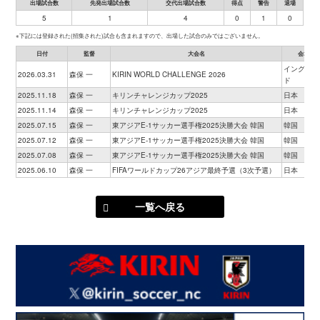
出場試合数
先発出場試合数
交代出場試合数
得点
警告
退場
5
1
4
0
1
0
※下記には登録された(招集された)試合も含まれますので、出場した試合のみではございません。
日付
監督
大会名
会場
イングラン
2026.03.31
森保 一
KIRIN WORLD CHALLENGE 2026
ド
2025.11.18
森保 一
キリンチャレンジカップ2025
日本
2025.11.14
森保 一
キリンチャレンジカップ2025
日本
2025.07.15
森保 一
東アジアE-1サッカー選手権2025決勝大会 韓国
韓国
2025.07.12
森保 一
東アジアE-1サッカー選手権2025決勝大会 韓国
韓国
2025.07.08
森保 一
東アジアE-1サッカー選手権2025決勝大会 韓国
韓国
2025.06.10
森保 一
FIFAワールドカップ26アジア最終予選（3次予選）
日本
一覧へ戻る