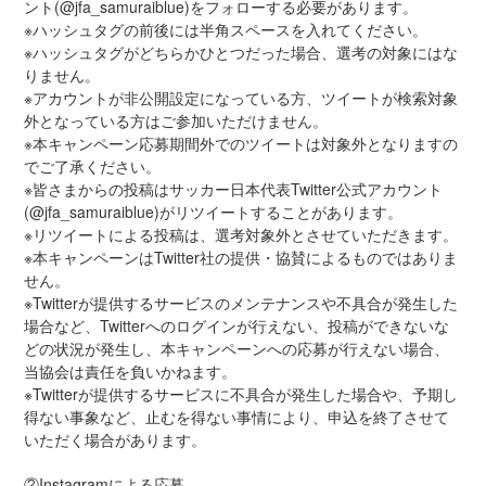
ント(@jfa_samuraiblue)をフォローする必要があります。
※ハッシュタグの前後には半角スペースを入れてください。
※ハッシュタグがどちらかひとつだった場合、選考の対象にはな
りません。
※アカウントが非公開設定になっている方、ツイートが検索対象
外となっている方はご参加いただけません。
※本キャンペーン応募期間外でのツイートは対象外となりますの
でご了承ください。
※皆さまからの投稿はサッカー日本代表Twitter公式アカウント
(@jfa_samuraiblue)がリツイートすることがあります。
※リツイートによる投稿は、選考対象外とさせていただきます。
※本キャンペーンはTwitter社の提供・協賛によるものではありま
せん。
※Twitterが提供するサービスのメンテナンスや不具合が発生した
場合など、Twitterへのログインが行えない、投稿ができないな
どの状況が発生し、本キャンペーンへの応募が行えない場合、
当協会は責任を負いかねます。
※Twitterが提供するサービスに不具合が発生した場合や、予期し
得ない事象など、止むを得ない事情により、申込を終了させて
いただく場合があります。
②Instagramによる応募