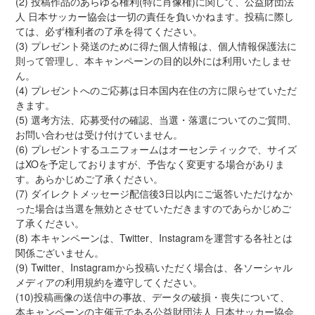
(2) 投稿作品のあらゆる権利(特に肖像権)に関して、公益財団法
人 日本サッカー協会は一切の責任を負いかねます。投稿に際し
ては、必ず権利者の了承を得てください。
(3) プレゼント発送のために得た個人情報は、個人情報保護法に
則って管理し、本キャンペーンの目的以外には利用いたしませ
ん。
(4) プレゼントへのご応募は日本国内在住の方に限らせていただ
きます。
(5) 選考方法、応募受付の確認、当選・落選についてのご質問、
お問い合わせは受け付けていません。
(6) プレゼントするユニフォームはオーセンティックで、サイズ
はXOを予定しておりますが、予告なく変更する場合がありま
す。あらかじめご了承ください。
(7) ダイレクトメッセージ配信後3日以内にご返答いただけなか
った場合は当選を無効とさせていただきますのであらかじめご
了承ください。
(8) 本キャンペーンは、Twitter、Instagramを運営する各社とは
関係ございません。
(9) Twitter、Instagramから投稿いただく場合は、各ソーシャル
メディアの利用規約を遵守してください。
(10)投稿画像の送信中の事故、データの破損・喪失について、
本キャンペーンの主催元である公益財団法人 日本サッカー協会