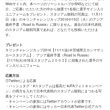
Webサイト内、本ページのソーシャルハブやSNSなどにて紹
介。ご応募いただいた方の中から抽選で1名様に選手サイン入り
ユニフォームをプレゼント。スタジアム観戦の写真は、11月11
日（金）のキリンチャレンジカップ2016や15日（火）のアジア
最終予選（Road to Russia）に限りません。過去の日本代表戦
のスタジアム観戦写真であれば、どなたでも投稿いただけま
す。
プレゼント
キリンチャレンジカップ2016【11/11(金)＠茨城県立カシマサッ
カースタジアム】、アジア最終予選（Road to Russia）
【11/15(火)＠埼玉スタジアム２００２】に招集された選手のサ
イン入りユニフォーム
応募方法
①Twitterによる応募
・ハッシュタグ「#スタジアムは最高だ #JFAフォトキャンペー
ン」の両方を入れて日本代表戦のスタジアム観戦にまつわる写
真をツイートしてください。
・キャンペーンの参加にはTwitterアカウントが必要です。
・キャンペーンの参加にはサッカー日本代表Twitter公式アカウ