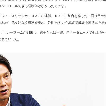
コントロールできる経験値がなかったんです」
デシュ、スリランカ、ＵＡＥに連勝。ＵＡＥに舞台を移した二回り目の
われた）危なげなく勝利を重ね、7勝1分という成績で最終予選進出を決
のサッカーブームが到来し、選手たちは一躍、スターダムへとのし上が
まれていった。