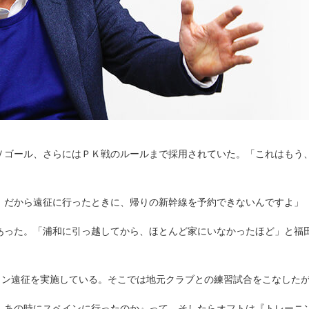
Ｖゴール、さらにはＰＫ戦のルールまで採用されていた。「これはもう
。だから遠征に行ったときに、帰りの新幹線を予約できないんですよ」
あった。「浦和に引っ越してから、ほとんど家にいなかったほど」と福
ペイン遠征を実施している。そこでは地元クラブとの練習試合をこなした
、あの時にスペインに行ったのか』って。そしたらオフトは『トレーニ