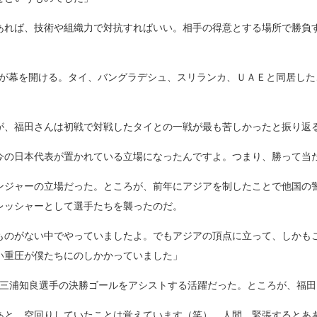
あれば、技術や組織力で対抗すればいい。相手の得意とする場所で勝負
予選が幕を開ける。タイ、バングラデシュ、スリランカ、ＵＡＥと同居した
が、福田さんは初戦で対戦したタイとの一戦が最も苦しかったと振り返
今の日本代表が置かれている立場になったんですよ。つまり、勝って当
ンジャーの立場だった。ところが、前年にアジアを制したことで他国の
レッシャーとして選手たちを襲ったのだ。
ものがない中でやっていましたよ。でもアジアの頂点に立って、しかも
い重圧が僕たちにのしかかっていました」
も三浦知良選手の決勝ゴールをアシストする活躍だった。ところが、福
あと、空回りしていたことは覚えています（笑）。人間、緊張するとあ