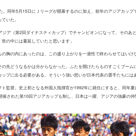
いた。同年5月15日にＪリーグが開幕するのに加え、前年のアジアカッ
っていた。
アジア（第2回ダイナスティカップ）でチャンピオンになって、そのあと
、世の中には蔓延していたと思います」
ちの胸の内にあったのは、この盛り上がりを一過性で終わらせてはいけ
その先どうなるかは分からなかった。ふたを開けたらものすごくブーム
カップに出る必要がある。そういう強い想いが日本代表の選手たちには
ト監督。史上初となる外国人指揮官が1992年に就任にすると、同年夏
開催された第10回アジアカップも制し、日本は一躍、アジアの強豪の