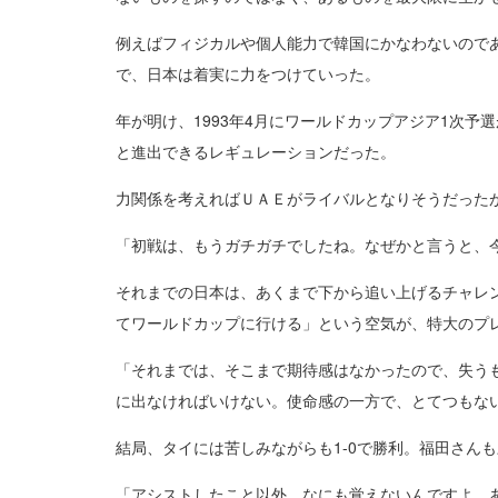
例えばフィジカルや個人能力で韓国にかなわないので
で、日本は着実に力をつけていった。
年が明け、1993年4月にワールドカップアジア1次
と進出できるレギュレーションだった。
力関係を考えればＵＡＥがライバルとなりそうだった
「初戦は、もうガチガチでしたね。なぜかと言うと、
それまでの日本は、あくまで下から追い上げるチャレ
てワールドカップに行ける」という空気が、特大のプ
「それまでは、そこまで期待感はなかったので、失う
に出なければいけない。使命感の一方で、とてつもな
結局、タイには苦しみながらも1-0で勝利。福田さん
「アシストしたこと以外、なにも覚えないんですよ。