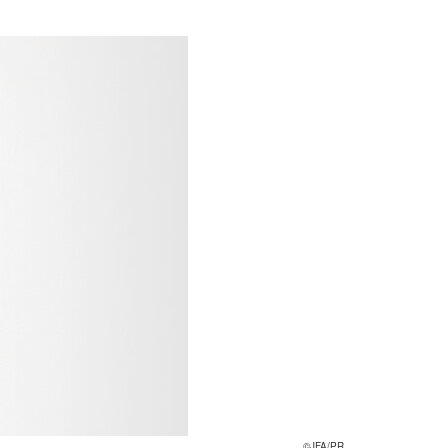
©JFA/PR