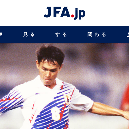
表
見る
する
関わる