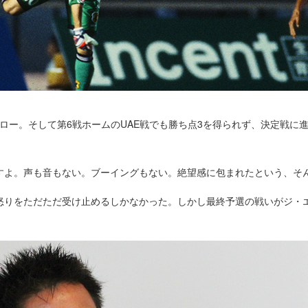
ドロー。そして第6戦ホームのUAE戦でも勝ち点3を得られず、決定戦に
すよ。声も音もない。ブーイングもない。絶望感に包まれたという、そ
怒りをただただ受け止めるしかなかった。しかし最終予選の戦いがジ・