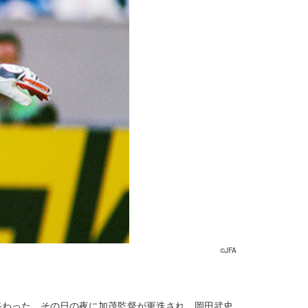
©JFA
に終わった。その日の夜に加茂監督が更迭され、岡田武史