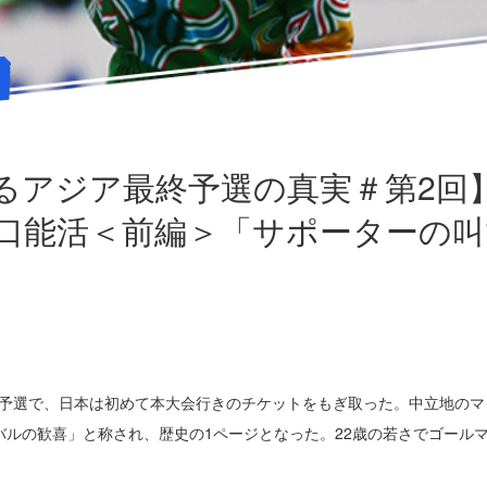
るアジア最終予選の真実＃第2回】
口能活＜前編＞「サポーターの
ア最終予選で、日本は初めて本大会行きのチケットをもぎ取った。中立地の
バルの歓喜」と称され、歴史の1ページとなった。22歳の若さでゴール