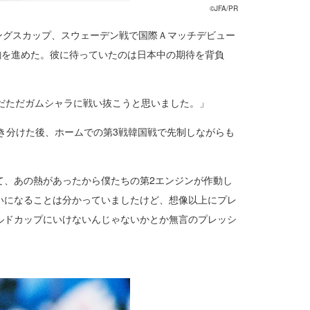
©JFA/PR
ングスカップ、スウェーデン戦で国際Ａマッチデビュー
駒を進めた。彼に待っていたのは日本中の期待を背負
だただガムシャラに戦い抜こうと思いました。」
引き分けた後、ホームでの第3戦韓国戦で先制しながらも
て、あの熱があったから僕たちの第2エンジンが作動し
いになることは分かっていましたけど、想像以上にプレ
ルドカップにいけないんじゃないかとか無言のプレッシ