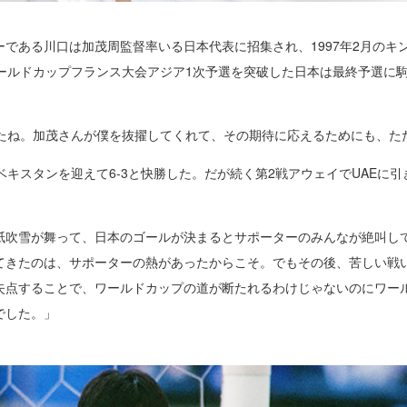
である川口は加茂周監督率いる日本代表に招集され、1997年2月のキ
ワールドカップフランス大会アジア1次予選を突破した日本は最終予選に
したね。加茂さんが僕を抜擢してくれて、その期待に応えるためにも、た
ベキスタンを迎えて6-3と快勝した。だが続く第2戦アウェイでUAEに
紙吹雪が舞って、日本のゴールが決まるとサポーターのみんなが絶叫し
てきたのは、サポーターの熱があったからこそ。でもその後、苦しい戦
失点することで、ワールドカップの道が断たれるわけじゃないのにワー
でした。」