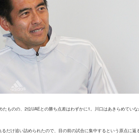
めたものの、2位UAEとの勝ち点差はわずかに1。川口はあきらめてい
れるだけ追い詰められたので、目の前の試合に集中するという原点に返