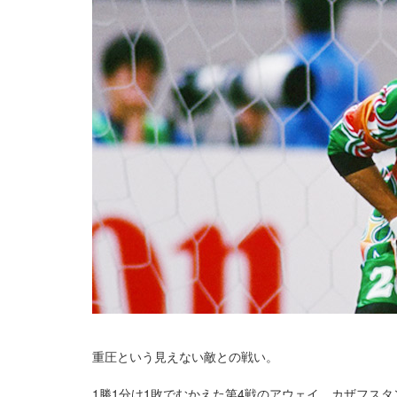
重圧という見えない敵との戦い。
1勝1分け1敗でむかえた第4戦のアウェイ、カザフス