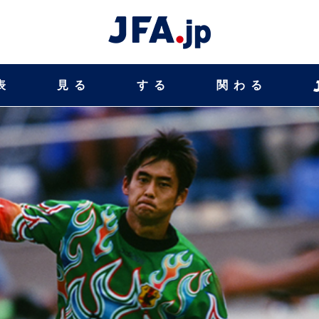
表
見る
する
関わる