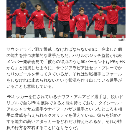
©JFA
サウジアラビア戦で警戒しなければならないのは、突出した個
の能力を持つ攻撃的な選手たちだ。ハリルホジッチ監督が代表
メンバー発表会見で「彼らの得点のうち50パーセントはPKかFK
から」と指摘したように、サウジアラビアはセットプレーでか
なりのゴールを奪ってきているが、それは対戦相手にファール
をしなければ止められないという状況を作り出している選手が
いることも意味している。
PKキッカーを任されているナワフ・アルアビド選手は、鋭いド
リブルで自らPKを獲得できる才能を持っており、タイシール・
アルジャッサム選手やナイフ・ハザジ選手といったところも相
手に脅威を与えられるクオリティを備えている。彼らを始めと
する能力の高いアタッカーをどれだけ抑えられるか、それが勝
負の行方を左右することになりそうだ。