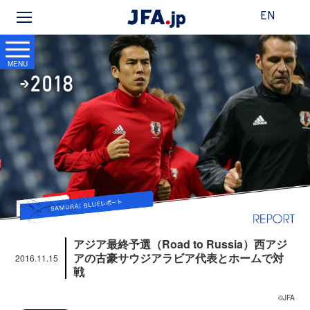
EN
MENU
アジア最終予選（Road to Russia）西アジ
アの古豪サウジアラビア代表とホームで対
2016.11.15
戦
©JFA