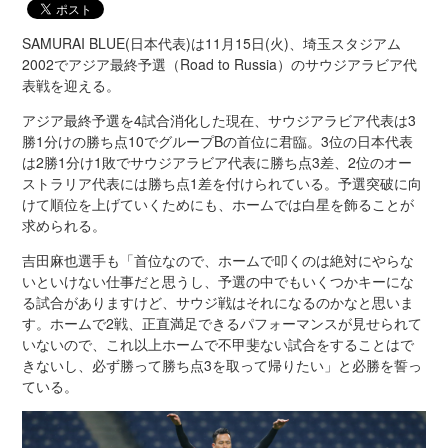
SAMURAI BLUE(日本代表)は11月15日(火)、埼玉スタジアム
2002でアジア最終予選（Road to Russia）のサウジアラビア代
表戦を迎える。
アジア最終予選を4試合消化した現在、サウジアラビア代表は3
勝1分けの勝ち点10でグループBの首位に君臨。3位の日本代表
は2勝1分け1敗でサウジアラビア代表に勝ち点3差、2位のオー
ストラリア代表には勝ち点1差を付けられている。予選突破に向
けて順位を上げていくためにも、ホームでは白星を飾ることが
求められる。
吉田麻也選手も「首位なので、ホームで叩くのは絶対にやらな
いといけない仕事だと思うし、予選の中でもいくつかキーにな
る試合がありますけど、サウジ戦はそれになるのかなと思いま
す。ホームで2戦、正直満足できるパフォーマンスが見せられて
いないので、これ以上ホームで不甲斐ない試合をすることはで
きないし、必ず勝って勝ち点3を取って帰りたい」と必勝を誓っ
ている。