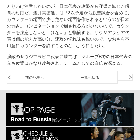
とりわけ注意したいのが、日本代表が攻撃から守備に転じた瞬
間の対応だ。酒井高徳選手は「3次予選から親善試合を含めて、
カウンターの場面で少し危ない場面を作られるというのが日本
の弱み。コンビネーションで崩される方が少ないので、カウン
ターを注意しないといけない」と指摘する。サウジアラビア代
表は個の能力が高い分、速攻の切れ味も鋭いので、なおさら不
用意にカウンターを許すことのないようにしたい。
強敵のサウジアラビア代表に勝てば、グループBでの日本代表の
立ち位置はかなり改善され、チームとしての自信も深まる。
前の記事へ
一覧へ戻る
Road to Russia
特集ページトップ