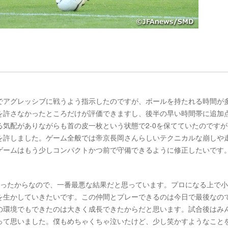
でアグレッシブに戦うよう指示したのですが、ボールを持たれる時間が
を許さなかったところだけが評価できますし、後半の早い時間帯に追加
気配がありながらも首の皮一枚という状態で2-0を保てていたのですが
を許しました。ゲーム全般では帝京長岡さんらしいテクニカルな崩しや
ゲームはもう少しコンパクトかつ前で守備できるように修正したいです
かったからなので、一番最悪な結果だと思っています。プロになる上で
を生かしていきたいです。この仲間とプレーできるのは今日で最後なの
の環境でもできたのは大きく成長できたからだと思います。試合後はみ
って思いました。僕もめちゃくちゃ泣いたけど、少し笑かすようなこと