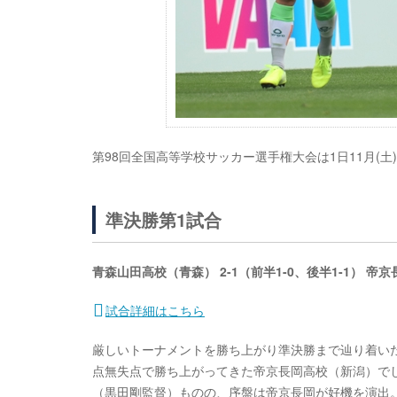
第98回全国高等学校サッカー選手権大会は1日11月(
準決勝第1試合
青森山田高校（青森） 2-1（前半1-0、後半1-1） 帝
試合詳細はこちら
厳しいトーナメントを勝ち上がり準決勝まで辿り着いた
点無失点で勝ち上がってきた帝京長岡高校（新潟）で
（黒田剛監督）ものの、序盤は帝京長岡が好機を演出