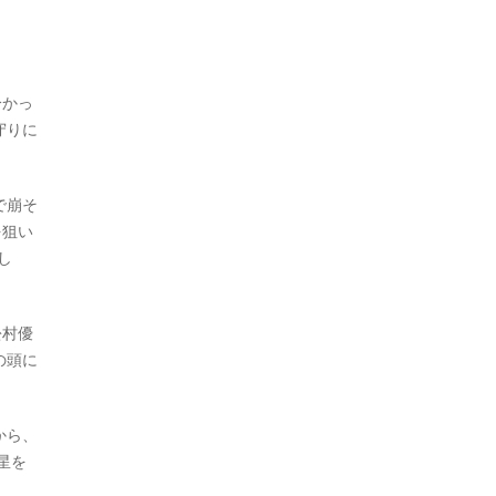
分かっ
守りに
で崩そ
を狙い
し
松村優
の頭に
から、
星を