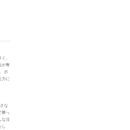
多く、
点が奪
、ボ
走力に
。
小さな
で勝っ
んな泣
をし