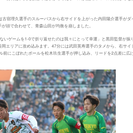
には古宿理久選手のスルーパスから右サイドを上がった内田陽介選手がダ
手が頭で合わせて、青森山田が均衡を崩しました。
くないゲームを1-0で折り返せたのは我々にとって幸運」と黒田監督が振
長岡エリアに攻め込みます。47分には武田英寿選手のタメから、右サイ
ル前にこぼれたボールを松木玖生選手が押し込み、リードを2点差に広