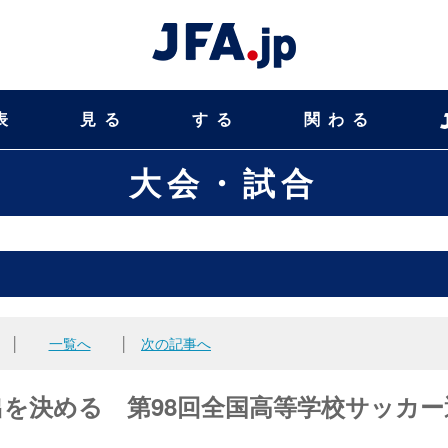
表
見る
する
関わる
大会・試合
│
一覧へ
│
次の記事へ
を決める 第98回全国高等学校サッカー