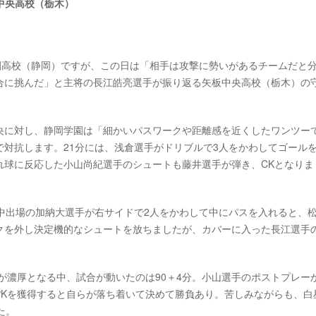
板中央高校（栃木）
園高校（静岡）ですが、この日は「相手は攻撃に勢いがあるチームだと
合に挑んだ」と主将の長江皓亮選手が振り返る矢板中央高校（栃木）の
央に対し、静岡学園は「細かいパスワークや距離感を近くしたワンツー
対抗します。21分には、浅倉選手がドリブルで3人をかわしてゴール
れ球に反応した小山尚紀選手のシュートも藤井選手が弾き、CKとなりま
中出場の加納大選手が右サイドで2人をかわして中にパスを入れると、
クを外し決定機的なシュートを放ちましたが、カバーに入った長江選手
が濃厚となる中、試合が動いたのは90＋4分。小山選手のポストプレー
PKを獲得すると自らが落ち着いて決めて勝負あり。苦しみながらも、白
た。