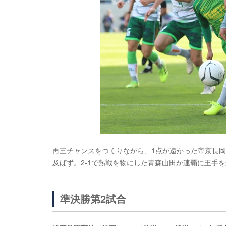
再三チャンスをつくりながら、1点が遠かった帝京長岡
及ばず。2-1で熱戦を物にした青森山田が連覇に王手
準決勝第2試合