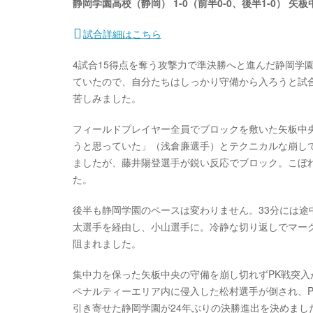
静岡学園高校（静岡） 1-0（前半0-0、後半1-0） 矢
試合詳細はこちら
4試合15得点を奪う攻撃力で準決勝へと進んだ静岡学
ていたので、自分たちはしっかり守備から入ろうと試
苦しみました。
フィールドプレイヤー全員でブロックを敷いた矢板中
うと思っていた」（浅倉廉選手）とテクニカルな崩しで
ましたが、藤井陽登選手が鋭い反応でブロック。こぼ
た。
後半も静岡学園のペースは変わりません。33分には途
太選手を経由し、小山選手に。冷静な切り返しでマー
阻まれました。
集中力を保った矢板中央の守備を崩し切れずPK戦突入
ペナルティーエリア内に侵入した松村選手が倒され、
引き寄せた静岡学園が24年ぶりの決勝進出を決めまし