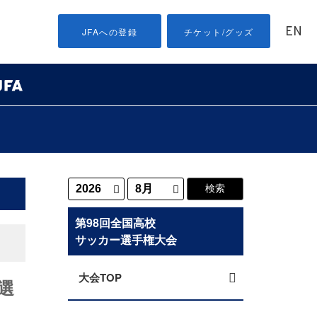
EN
JFAへの登録
チケット/グッズ
第98回全国高校
サッカー選手権大会
大会TOP
選