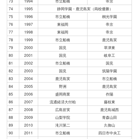
73
1994
市立船橋
帝京
74
1995
静岡学園・鹿児島実（両校優勝）
75
1996
市立船橋
桐光学園
76
1997
東福岡
帝京
77
1998
東福岡
帝京
78
1999
市立船橋
鹿児島実
79
2000
国見
草津東
80
2001
国見
岐阜工
81
2002
市立船橋
国見
82
2003
国見
筑陽学園
83
2004
鹿児島実
市立船橋
84
2005
野洲
鹿児島実
85
2006
盛岡商業
作陽
86
2007
流通経済大付柏
藤枝東
87
2008
広島皆実
鹿児島城西
88
2009
山梨学院
青森山田
89
2010
滝川第二
久御山
90
2011
市立船橋
四日市中央工