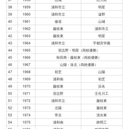
38
1959
浦和市立
明星
39
1960
浦和市立
遠野
40
1961
修道
山城
41
1962
藤枝東
浦和市立
42
1963
藤枝東
明星
43
1964
浦和市立
宇都宮学園
44
1965
習志野・明星（両校優勝）
45
1966
秋田商・藤枝東（両校優勝）
46
1967
山陽・洛北（両校優勝）
47
1968
初芝
山陽
48
1969
浦和南
初芝
49
1970
藤枝東
浜名
50
1971
習志野
壬生川工
51
1972
浦和市立
藤枝東
52
1973
北陽
藤枝東
53
1974
帝京
清水東
54
1975
浦和南
静岡工