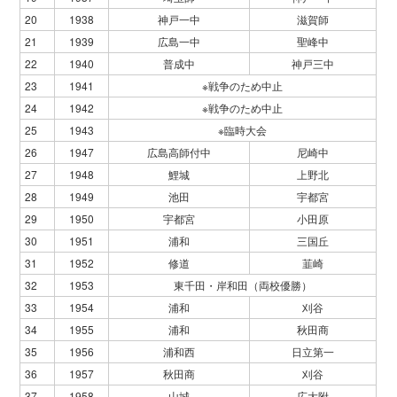
20
1938
神戸一中
滋賀師
21
1939
広島一中
聖峰中
22
1940
普成中
神戸三中
23
1941
※戦争のため中止
24
1942
※戦争のため中止
25
1943
※臨時大会
26
1947
広島高師付中
尼崎中
27
1948
鯉城
上野北
28
1949
池田
宇都宮
29
1950
宇都宮
小田原
30
1951
浦和
三国丘
31
1952
修道
韮崎
32
1953
東千田・岸和田（両校優勝）
33
1954
浦和
刈谷
34
1955
浦和
秋田商
35
1956
浦和西
日立第一
36
1957
秋田商
刈谷
37
1958
山城
広大附