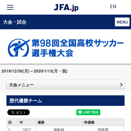
EN
大会・試合
2019/12/30(月)～2020/1/13(月・祝)
大会メニュー
歴代優勝チーム
回
年
優勝
準優勝
1
1917
御影師
明星商