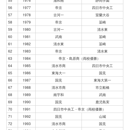
55
1976
浦和南
静岡学園
56
1977
帝京
四日市中央工
57
1978
古河一
室蘭大谷
58
1979
帝京
韮崎
59
1980
古河一
清水東
60
1981
武南
韮崎
61
1982
清水東
韮崎
62
1983
帝京
清水東
63
1984
帝京・島原商（両校優勝）
64
1985
清水市商
四日市中央工
65
1986
東海大一
国見
66
1987
国見
東海大第一
67
1988
清水市商
市立船橋
68
1989
南宇和
武南
69
1990
国見
鹿児島実
70
1991
四日市中央工・帝京（両校優勝）
71
1992
国見
山城
72
1993
清水市商
国見