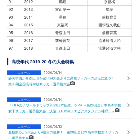
91
2012
鵬翔
京都橘
92
2013
富山第一
星稜
93
2014
星稜
前橋育英
94
2015
東福岡
國學院久我山
95
2016
青森山田
前橋育英
96
2017
前橋育英
流通経済大柏
97
2018
青森山田
流通経済大柏
高校年代 2019-20 冬の大会特集
ニュース
2020/01/14
静岡学園が青森山田を破り24大会ぶりに高校サッカーの頂点に立つ！
第98回全国高等学校サッカー選手権大会
ニュース
2020/01/14
「FIFA女子ワールドカップ2023日本招致」をPR ～第28回全日本高等学校
女子サッカー選手権大会 決勝 （1/12＠ノエビアスタジアム神戸）～
ニュース
2020/01/13
藤枝順心が2大会ぶり4度目の優勝！ 第28回全日本高等学校女子サッカ
ー選手権大会