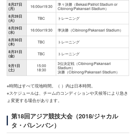
8月27日
準々決勝（Bekasi/Patriot Stadium or
16:00or19:30
(月)
Cibinong/Pakansari Stadium）
8月28日
TBC
トレーニング
(火)
8月29日
16:00or19:30
準決勝（Cibinong/Pakansari Stadium）
(水)
8月30日
TBC
トレーニング
(木)
8月31日
TBC
トレーニング
(金)
3位決定戦（Cibinong/Pakansari
9月1日
15:00
Stadium）
(土)
18:30
決勝（Cibinong/Pakansari Stadium）
※時間はすべて現地時間。（ ）内は日本時間。
※スケジュールは、チームのコンディションや天候等により急き
ょ変更する場合があります。
第18回アジア競技大会（2018/ジャカル
タ・パレンバン）