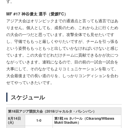
す。
MF #17 神谷優太 選手（愛媛FC）
アジア大会はオリンピックまでの通過点と言っても過言ではあ
りません。個人としても、成長のため、これから上に行くため
の大会の一つだと思っています。攻撃全体でも見せたいです
し、守備でももっと厳しくやりたいですが、チームを引っ張る
という姿勢ももっともっと出していかなければいけないと感じ
ています。この大会でどれだけチームに貢献できるかが次につ
ながっていきます。連戦になるので、目の前の一試合一試合を
大事にして、そのなかでもよりコミュニケーションを取って、
大会最後までの長い道のりを、しっかりコンディションを合わ
せてやっていきたいです。
スケジュール
第18回アジア競技大会（2018/ジャカルタ・パレンバン）
8月14日
第1戦 vs ネパール（Cikarang/Wibawa
1-0
(火)
Mukti Stadium）