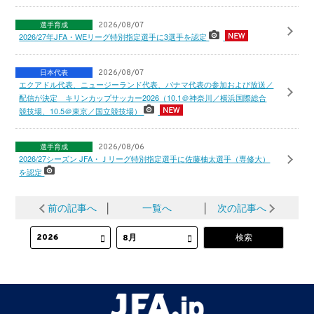
選手育成
2026/08/07
2026/27年JFA・WEリーグ特別指定選手に3選手を認定
日本代表
2026/08/07
エクアドル代表、ニュージーランド代表、パナマ代表の参加および放送／
配信が決定 キリンカップサッカー2026（10.1＠神奈川／横浜国際総合
競技場、10.5＠東京／国立競技場）
選手育成
2026/08/06
2026/27シーズン JFA・Ｊリーグ特別指定選手に佐藤柚太選手（専修大）
を認定
前の記事へ
│
一覧へ
│
次の記事へ