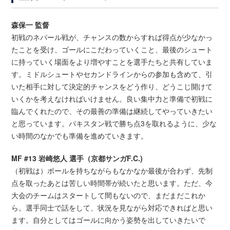
森保一 監督
初戦のネパール戦が、チャンスの数からすれば得点が少なかっ
たことを受け、ゴールにこだわっていくこと、最後のシュート
に持っていく場面をより増やすことを選手たちと共有していま
す。ミドルシュートやセカンドラインからの参加も含めて、引
いた相手に対して決定的チャンスをどう作り、どうこじ開けて
いくかを考えなければいけません。良い集中力と準備で初戦に
臨んでくれたので、その最善の準備は継続してやっていきたい
と思っています。パキスタン戦で勝ち点3を取れるように、少な
い時間のなかでも準備を進めていきます。
MF #13 岩崎悠人 選手（京都サンガF.C.)
（初戦は）ボールを持ちながらもなかなか最後が合わず、先制
点を取ったあとは苦しい時間帯が続いたと思います。ただ、今
大会のチームはスタートして間もないので、まだまだこれか
ら。選手同士で話をして、状況を見ながら対応できればと思い
ます。自分としてはゴールに向かう姿勢を出していきたいで