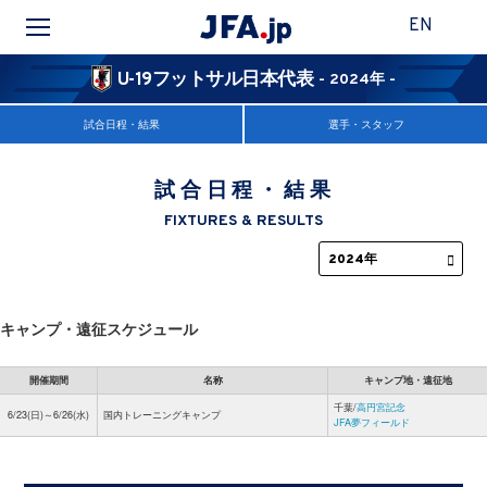
EN
U-19フットサル日本代表
- 2024年 -
試合日程・結果
選手・スタッフ
試合日程・結果
FIXTURES & RESULTS
キャンプ・遠征スケジュール
開催期間
名称
キャンプ地・遠征地
千葉/
高円宮記念
6/23(日)～6/26(水)
国内トレーニングキャンプ
JFA夢フィールド