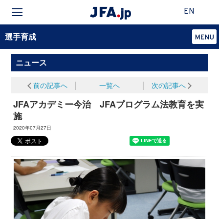
EN
選手育成
ニュース
前の記事へ
│
一覧へ
│
次の記事へ
JFAアカデミー今治 JFAプログラム法教育を実
施
2020年07月27日