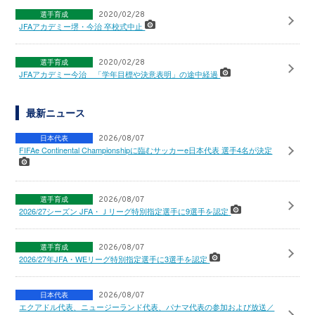
選手育成
2020/02/28
JFAアカデミー堺・今治 卒校式中止
選手育成
2020/02/28
JFAアカデミー今治 「学年目標や決意表明」の途中経過
最新ニュース
日本代表
2026/08/07
FIFAe Continental Championshipに臨むサッカーe日本代表 選手4名が決定
選手育成
2026/08/07
2026/27シーズン JFA・Ｊリーグ特別指定選手に9選手を認定
選手育成
2026/08/07
2026/27年JFA・WEリーグ特別指定選手に3選手を認定
日本代表
2026/08/07
エクアドル代表、ニュージーランド代表、パナマ代表の参加および放送／