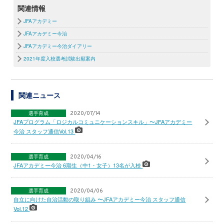
関連情報
JFAアカデミー
JFAアカデミー今治
JFAアカデミー今治ダイアリー
2021年度入校選考試験出願案内
関連ニュース
選手育成
2020/07/14
JFAプログラム「ロジカルコミュニケーションスキル」〜JFAアカデミー
今治 スタッフ通信Vol.13
選手育成
2020/04/16
JFAアカデミー今治 6期生（中1・女子）13名が入校
選手育成
2020/04/06
自立に向けた自治活動の取り組み 〜JFAアカデミー今治 スタッフ通信
Vol.12