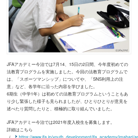
JFAアカデミー今治では7月14、15日の2日間、今年度初めての
法教育プログラムを実施しました。今回の法教育プログラムで
は、「スポーツマンシップ」についてや、「SNS利用上の注
意」など、各学年に沿った内容を学びました。
6期生（中学1年）は初めての法教育プログラムということもあ
り少し緊張した様子も見られましたが、ひとりひとりが意見を
述べたり質問したりと、積極的に取り組んでいました。
JFAアカデミー今治では2021年度入校生を募集します。
詳細はこちら
（
https://www.jfa.jp/youth_development/jfa_academy/imabari/ap