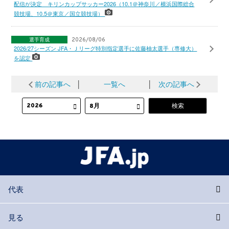
配信が決定 キリンカップサッカー2026（10.1＠神奈川／横浜国際総合
競技場、10.5＠東京／国立競技場）
選手育成
2026/08/06
2026/27シーズン JFA・Ｊリーグ特別指定選手に佐藤柚太選手（専修大）
を認定
前の記事へ
│
一覧へ
│
次の記事へ
代表
見る