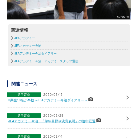
関連情報
JFAアカデミー
JFAアカデミー今治
JFAアカデミー今治ダイアリー
JFAアカデミー今治 アカデミースタッフ通信
関連ニュース
選手育成
2020/03/19
3期生10名が卒校～JFAアカデミー今治ダイアリー～
選手育成
2020/02/28
JFAアカデミー今治 「学年目標や決意表明」の途中経過
選手育成
2020/02/14