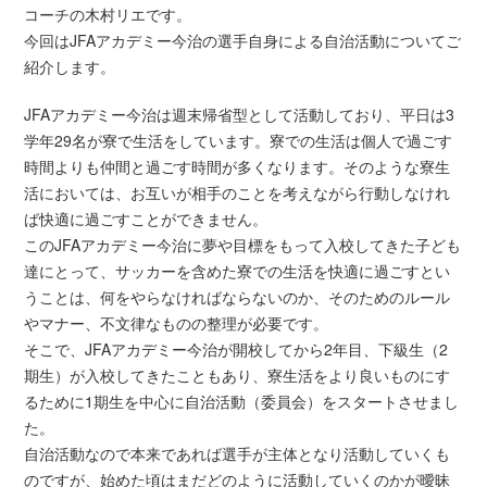
コーチの木村リエです。
今回はJFAアカデミー今治の選手自身による自治活動についてご
紹介します。
JFAアカデミー今治は週末帰省型として活動しており、平日は3
学年29名が寮で生活をしています。寮での生活は個人で過ごす
時間よりも仲間と過ごす時間が多くなります。そのような寮生
活においては、お互いが相手のことを考えながら行動しなけれ
ば快適に過ごすことができません。
このJFAアカデミー今治に夢や目標をもって入校してきた子ども
達にとって、サッカーを含めた寮での生活を快適に過ごすとい
うことは、何をやらなければならないのか、そのためのルール
やマナー、不文律なものの整理が必要です。
そこで、JFAアカデミー今治が開校してから2年目、下級生（2
期生）が入校してきたこともあり、寮生活をより良いものにす
るために1期生を中心に自治活動（委員会）をスタートさせまし
た。
自治活動なので本来であれば選手が主体となり活動していくも
のですが、始めた頃はまだどのように活動していくのかが曖昧