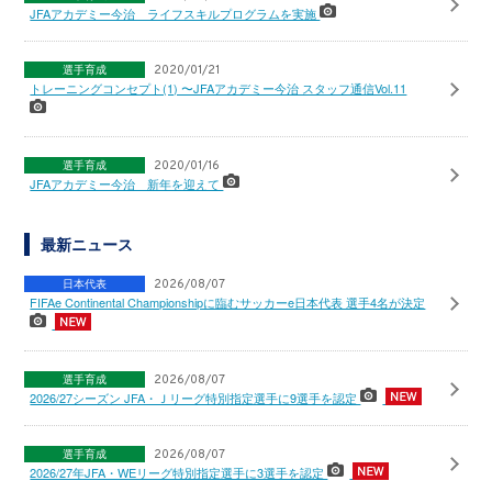
JFAアカデミー今治 ライフスキルプログラムを実施
選手育成
2020/01/21
トレーニングコンセプト(1) 〜JFAアカデミー今治 スタッフ通信Vol.11
選手育成
2020/01/16
JFAアカデミー今治 新年を迎えて
最新ニュース
日本代表
2026/08/07
FIFAe Continental Championshipに臨むサッカーe日本代表 選手4名が決定
選手育成
2026/08/07
2026/27シーズン JFA・Ｊリーグ特別指定選手に9選手を認定
選手育成
2026/08/07
2026/27年JFA・WEリーグ特別指定選手に3選手を認定