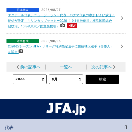
日本代表
2026/08/07
エクアドル代表、ニュージーランド代表、パナマ代表の参加および放送／
配信が決定 キリンカップサッカー2026（10.1＠神奈川／横浜国際総合
競技場、10.5＠東京／国立競技場）
選手育成
2026/08/06
2026/27シーズン JFA・Ｊリーグ特別指定選手に佐藤柚太選手（専修大）
を認定
前の記事へ
│
一覧へ
│
次の記事へ
代表