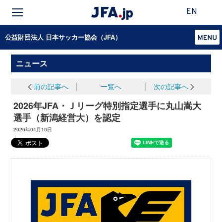
EN
公益財団法人 日本サッカー協会（JFA）
ニュース
前の記事へ
│
一覧へ
│
次の記事へ
2026年JFA・Ｊリーグ特別指定選手に丸山嵩大
選手（新潟経営大）を認定
2026年04月10日