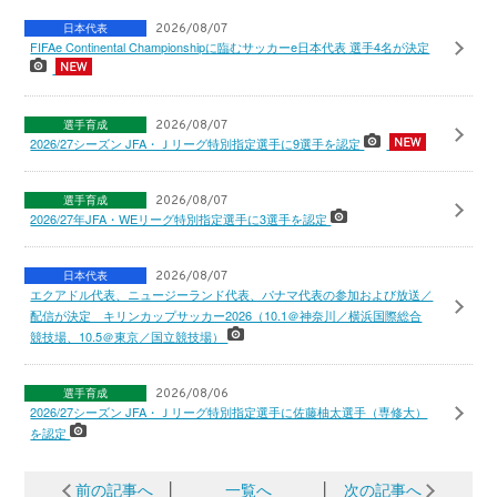
日本代表
2026/08/07
FIFAe Continental Championshipに臨むサッカーe日本代表 選手4名が決定
選手育成
2026/08/07
2026/27シーズン JFA・Ｊリーグ特別指定選手に9選手を認定
選手育成
2026/08/07
2026/27年JFA・WEリーグ特別指定選手に3選手を認定
日本代表
2026/08/07
エクアドル代表、ニュージーランド代表、パナマ代表の参加および放送／
配信が決定 キリンカップサッカー2026（10.1＠神奈川／横浜国際総合
競技場、10.5＠東京／国立競技場）
選手育成
2026/08/06
2026/27シーズン JFA・Ｊリーグ特別指定選手に佐藤柚太選手（専修大）
を認定
前の記事へ
│
一覧へ
│
次の記事へ