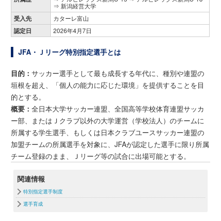
⇒ 新潟経営大学
受入先
カターレ富山
認定日
2026年4月7日
JFA・Ｊリーグ特別指定選手とは
目的：
サッカー選手として最も成長する年代に、種別や連盟の
垣根を超え、「個人の能力に応じた環境」を提供することを目
的とする。
概要：
全日本大学サッカー連盟、全国高等学校体育連盟サッカ
ー部、またはＪクラブ以外の大学運営（学校法人）のチームに
所属する学生選手、もしくは日本クラブユースサッカー連盟の
加盟チームの所属選手を対象に、JFAが認定した選手に限り所属
チーム登録のまま、Ｊリーグ等の試合に出場可能とする。
関連情報
特別指定選手制度
選手育成