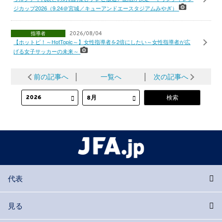
ジカップ2026（9.24＠宮城／キューアンドエースタジアムみやぎ）
指導者
2026/08/04
【ホットピ！～HotTopic～】女性指導者を2倍にしたい～女性指導者が広
げる女子サッカーの未来～
前の記事へ
│
一覧へ
│
次の記事へ
代表
見る