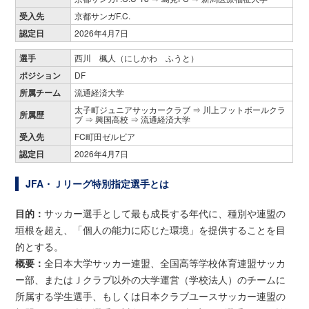
受入先
京都サンガF.C.
認定日
2026年4月7日
選手
西川 楓人（にしかわ ふうと）
ポジション
DF
所属チーム
流通経済大学
太子町ジュニアサッカークラブ ⇒ 川上フットボールクラ
所属歴
ブ ⇒ 興国高校 ⇒ 流通経済大学
受入先
FC町田ゼルビア
認定日
2026年4月7日
JFA・Ｊリーグ特別指定選手とは
目的：
サッカー選手として最も成長する年代に、種別や連盟の
垣根を超え、「個人の能力に応じた環境」を提供することを目
的とする。
概要：
全日本大学サッカー連盟、全国高等学校体育連盟サッカ
ー部、またはＪクラブ以外の大学運営（学校法人）のチームに
所属する学生選手、もしくは日本クラブユースサッカー連盟の