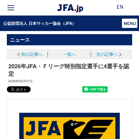
EN
公益財団法人 日本サッカー協会（JFA）
ニュース
前の記事へ
│
一覧へ
│
次の記事へ
2026年JFA・Ｆリーグ特別指定選手に4選手を認
定
2026年05月07日