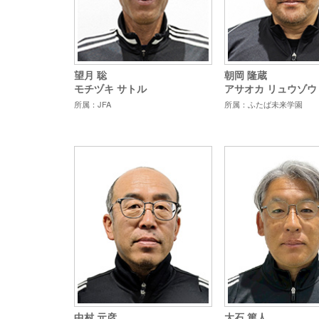
望月 聡
朝岡 隆蔵
モチヅキ サトル
アサオカ リュウゾウ
所属：JFA
所属：ふたば未来学園
中村 元彦
大石 篤人