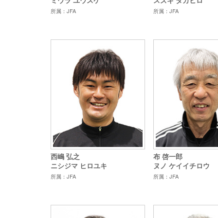
スズキ タカヒロ
所属：JFA
所属：JFA
西嶋 弘之
布 啓一郎
ニシジマ ヒロユキ
ヌノ ケイイチロウ
所属：JFA
所属：JFA