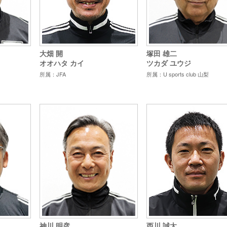
大畑 開
塚田 雄二
オオハタ カイ
ツカダ ユウジ
所属：JFA
所属：U sports club 山梨
神川 明彦
西川 誠太