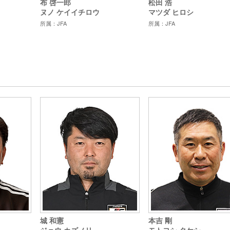
布 啓一郎
松田 浩
ヌノ ケイイチロウ
マツダ ヒロシ
所属：JFA
所属：JFA
本吉 剛
城 和憲
モトヨシ タケシ