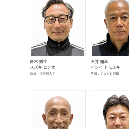
鈴木 秀生
石井 知幸
スズキ ヒデオ
イシイ トモユキ
所属：江戸川大学
所属：ジュビロ磐田