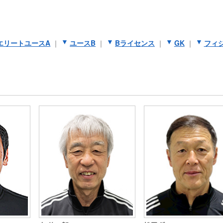
エリートユースA
｜
ユースB
｜
Bライセンス
｜
GK
｜
フィ