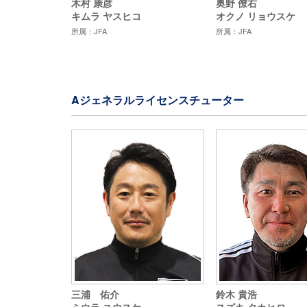
木村 康彦
奥野 僚右
キムラ ヤスヒコ
オクノ リョウスケ
所属：JFA
所属：JFA
Aジェネラルライセンスチューター
三浦 佑介
鈴木 貴浩
ミウラ ユウスケ