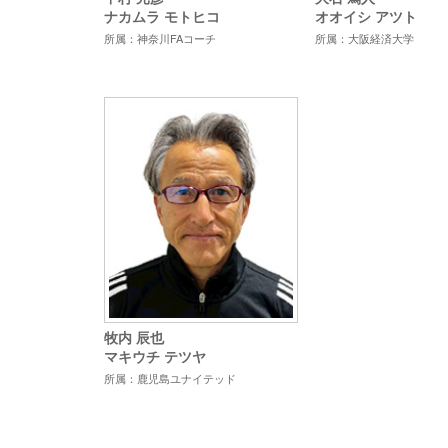
ナカムラ モトヒコ
オオイシ アツト
所属：神奈川FAコーチ
所属：大阪経済大学
牧内 辰也
マキウチ テツヤ
所属：鹿児島ユナイテッド