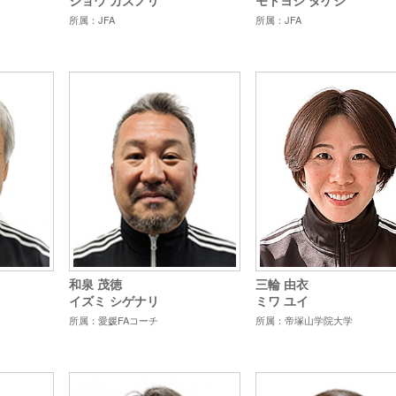
ジョウ カズノリ
所属：JFA
所属：JFA
和泉 茂徳
三輪 由衣
イズミ シゲナリ
ミワ ユイ
所属：愛媛
FAコーチ
所属：帝塚山学院大学