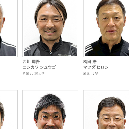
西川 周吾
松田 浩
ニシカワ シュウゴ
マツダ ヒロシ
所属：北陸大学
所属：JFA