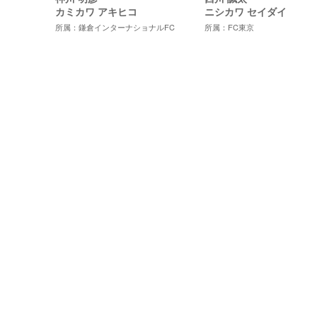
カミカワ アキヒコ
ニシカワ セイダイ
所属：鎌倉インターナショナルFC
所属：FC東京