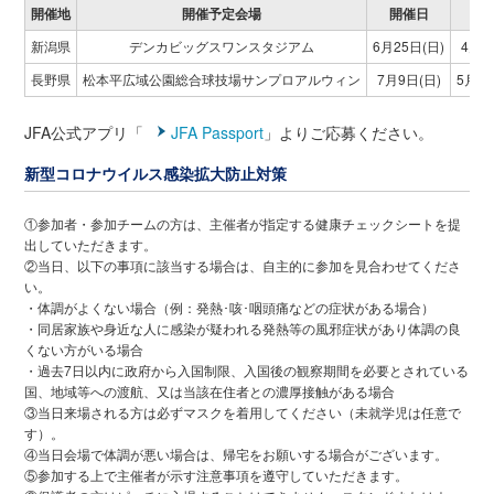
開催地
開催予定会場
開催日
新潟県
デンカビッグスワンスタジアム
6月25日(日)
4月2
長野県
松本平広域公園総合球技場サンプロアルウィン
7月9日(日)
5月19
JFA公式アプリ「
JFA Passport
」よりご応募ください。
新型コロナウイルス感染拡大防止対策
①参加者・参加チームの方は、主催者が指定する健康チェックシートを提
出していただきます。
②当日、以下の事項に該当する場合は、自主的に参加を見合わせてくださ
い。
・体調がよくない場合（例：発熱･咳･咽頭痛などの症状がある場合）
・同居家族や身近な人に感染が疑われる発熱等の風邪症状があり体調の良
くない方がいる場合
・過去7日以内に政府から入国制限、入国後の観察期間を必要とされている
国、地域等への渡航、又は当該在住者との濃厚接触がある場合
③当日来場される方は必ずマスクを着用してください（未就学児は任意で
す）。
④当日会場で体調が悪い場合は、帰宅をお願いする場合がございます。
⑤参加する上で主催者が示す注意事項を遵守していただきます。