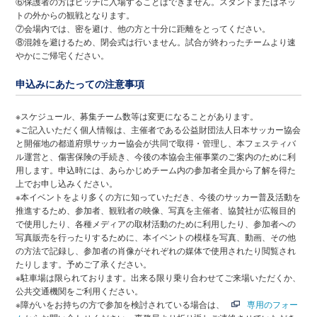
⑥保護者の方はピッチに入場することはできません。スタンドまたはネッ
トの外からの観戦となります。
⑦会場内では、密を避け、他の方と十分に距離をとってください。
⑧混雑を避けるため、閉会式は行いません。試合が終わったチームより速
やかにご帰宅ください。
申込みにあたっての注意事項
※スケジュール、募集チーム数等は変更になることがあります。
※ご記入いただく個人情報は、主催者である公益財団法人日本サッカー協会
と開催地の都道府県サッカー協会が共同で取得・管理し、本フェスティバ
ル運営と、傷害保険の手続き、今後の本協会主催事業のご案内のために利
用します。申込時には、あらかじめチーム内の参加者全員から了解を得た
上でお申し込みください。
※本イベントをより多くの方に知っていただき、今後のサッカー普及活動を
推進するため、参加者、観戦者の映像、写真を主催者、協賛社が広報目的
で使用したり、各種メディアの取材活動のために利用したり、参加者への
写真販売を行ったりするために、本イベントの模様を写真、動画、その他
の方法で記録し、参加者の肖像がそれぞれの媒体で使用されたり閲覧され
たりします。予めご了承ください。
※駐車場は限られております。出来る限り乗り合わせてご来場いただくか、
公共交通機関をご利用ください。
※障がいをお持ちの方で参加を検討されている場合は、
専用のフォー