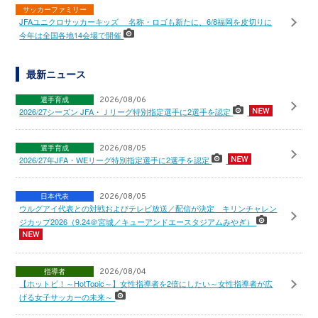
サッカーファミリー
JFAユニクロサッカーキッズ 名称・ロゴも新たに、6/8福岡を皮切りに
今年は全国各地14会場で開催
最新ニュース
選手育成
2026/08/06
2026/27シーズン JFA・Ｊリーグ特別指定選手に2選手を認定
選手育成
2026/08/05
2026/27年JFA・WEリーグ特別指定選手に2選手を認定
日本代表
2026/08/05
ウルグアイ代表との対戦およびテレビ放送／配信が決定 キリンチャレン
ジカップ2026（9.24＠宮城／キューアンドエースタジアムみやぎ）
指導者
2026/08/04
【ホットピ！～HotTopic～】女性指導者を2倍にしたい～女性指導者が広
げる女子サッカーの未来～