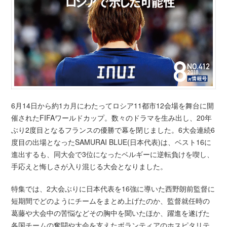
6月14日から約1カ月にわたってロシア11都市12会場を舞台に開
催されたFIFAワールドカップ。数々のドラマを生み出し、20年
ぶり2度目となるフランスの優勝で幕を閉じました。6大会連続6
度目の出場となったSAMURAI BLUE(日本代表)は、ベスト16に
進出するも、同大会で3位になったベルギーに逆転負けを喫し、
手応えと悔しさが入り混じる大会となりました。
特集では、2大会ぶりに日本代表を16強に導いた西野朗前監督に
短期間でどのようにチームをまとめ上げたのか、監督就任時の
葛藤や大会中の苦悩などその胸中を聞いたほか、躍進を遂げた
各国チームの奮闘や大会を支えたボランティアのホスピタリテ