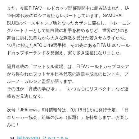
また、今回FIFAワールドカップ開催期間中に組み込まれた、U-
19日本代表のロシア遠征もレポートしています。SAMURAI
BLUEのベースキャンプ地となったカザンに滞在し、トレーニン
グパートナーとして紅白戦の相手を務めるなど、世界のひのき
舞台に挑む先輩らから大きな刺激を受けた若きサムライたち。
10月に控えたAFC U-19選手権、その先にあるFIFA U-20ワール
ドカップポーランドを見据え、実り多き遠征になりました。
隔月連載の「フットサル道場」は、FIFAワールドカップロシア
から得られたフットサル日本代表の課題や成長のヒントを、ブ
ルーノ・ガルシア監督が語ります。
そのほか「育成の学び場」、「いつも心にリスペクト」など連
載もお見逃しなく。
次号『JFAnews』9月情報号は、9月18日(火)に発行予定。「日
本サッカー協会、組織の歩み（仮題）」を特集します。お楽し
みに！
購読のお申し込みはこちら