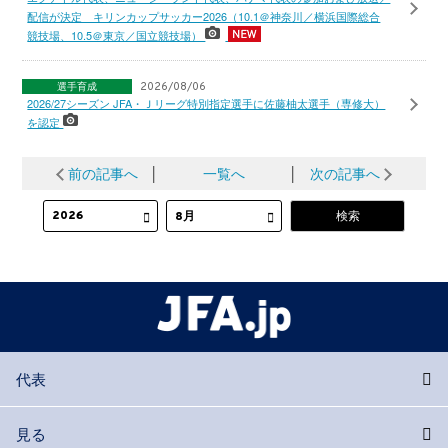
配信が決定 キリンカップサッカー2026（10.1＠神奈川／横浜国際総合
競技場、10.5＠東京／国立競技場）
選手育成
2026/08/06
2026/27シーズン JFA・Ｊリーグ特別指定選手に佐藤柚太選手（専修大）
を認定
前の記事へ
│
一覧へ
│
次の記事へ
代表
見る