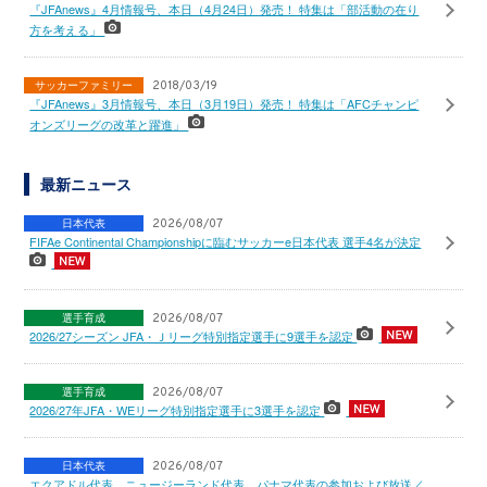
『JFAnews』4月情報号、本日（4月24日）発売！ 特集は「部活動の在り
方を考える」
サッカーファミリー
2018/03/19
『JFAnews』3月情報号、本日（3月19日）発売！ 特集は「AFCチャンピ
オンズリーグの改革と躍進」
最新ニュース
日本代表
2026/08/07
FIFAe Continental Championshipに臨むサッカーe日本代表 選手4名が決定
選手育成
2026/08/07
2026/27シーズン JFA・Ｊリーグ特別指定選手に9選手を認定
選手育成
2026/08/07
2026/27年JFA・WEリーグ特別指定選手に3選手を認定
日本代表
2026/08/07
エクアドル代表、ニュージーランド代表、パナマ代表の参加および放送／