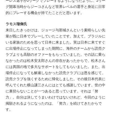
ーレス選手がJリーグでプレーするようになったように、Jリー
グ開幕当時からジーコさんなど世界レベルの選手と身近に日常
的にプレーする機会が持てたことだと思います。
ラモス瑠偉氏
来日したきっかけは、ジョージ与那城さんという素晴らしい先
輩が既に日本でプレーしていたことです。加えて、ブラジルに
いる家族のためを思って日本に来ました。実は日本に来てすぐ
に出場停止になってしまった期間に、海外のチームから読売ク
ラブよりも高額のオファーをもらっていました。その話に乗ら
なかったのは松木安太郎さんの存在があったからで、松木さん
には異国の地で多大なサポートをしてもらいました。また、出
場停止になっても解雇しなかった読売クラブには恩を感じて、
読売クラブを強くするために帰化しました。その後日本代表に
呼んでくれた横山謙三さんにはとても感謝しています。世の中
に裏切らないことが一つあると思っています。それは「努
力」。自分は決してうまいわけではないけれど、今回のように
掲額されるようになったのは、「努力」を続けてきたからで
す。