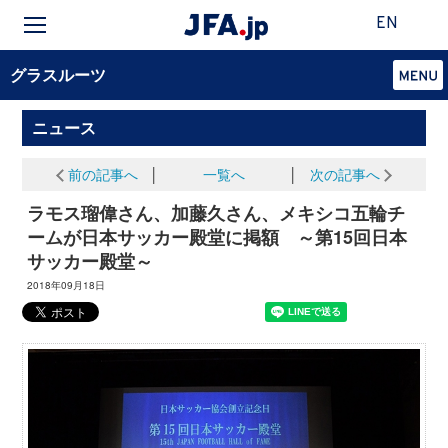
EN
グラスルーツ
ニュース
前の記事へ
│
一覧へ
│
次の記事へ
ラモス瑠偉さん、加藤久さん、メキシコ五輪チ
ームが日本サッカー殿堂に掲額 ～第15回日本
サッカー殿堂～
2018年09月18日