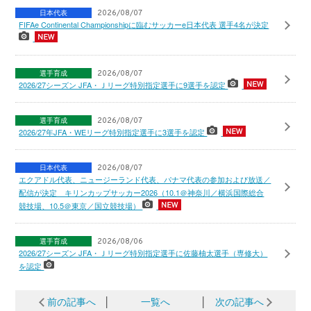
日本代表
2026/08/07
FIFAe Continental Championshipに臨むサッカーe日本代表 選手4名が決定
選手育成
2026/08/07
2026/27シーズン JFA・Ｊリーグ特別指定選手に9選手を認定
選手育成
2026/08/07
2026/27年JFA・WEリーグ特別指定選手に3選手を認定
日本代表
2026/08/07
エクアドル代表、ニュージーランド代表、パナマ代表の参加および放送／
配信が決定 キリンカップサッカー2026（10.1＠神奈川／横浜国際総合
競技場、10.5＠東京／国立競技場）
選手育成
2026/08/06
2026/27シーズン JFA・Ｊリーグ特別指定選手に佐藤柚太選手（専修大）
を認定
前の記事へ
│
一覧へ
│
次の記事へ