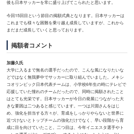
後も日本サッカーを常に盛り上げてこられたと思います。
今回15回目という節目の掲額式典となります。日本サッカーは
これまでも様々な困難を乗り越え成長していますが、これから
まだまだ成長していくと思っております。
掲額者コメント
加藤久氏
大学に入るまで無名の選手だったので、こんな風になりたいな
どではなく無我夢中でサッカーに取り組んでいました。メキシ
コオリンピック日本代表チームは、小学校6年生の時にテレビで
応援していた憧れのチームだったので、同時に掲額されたこと
はとても光栄です。日本サッカーが今日の発展につながった大
きな要因は二つあると感じています。一つは川淵さんをはじ
め、強化を担当する方々が、育成をしっかりやらないと世界に
近づけないとトップチームの強化だけでなく、早い段階から育
成に目を向けていたこと。二つ目は、今年イニエスタ選手やト