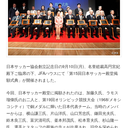
日本サッカー協会創立記念日の9月10日(月)、名誉総裁高円宮妃
殿下ご臨席の下、JFAハウスにて「第15回日本サッカー殿堂掲
額式典」が開催されました。
今回、日本サッカー殿堂に掲額されたのは、加藤久氏、ラモス
瑠偉氏のお二人と、第19回オリンピック競技大会（1968/メキシ
コシティ）で銅メダルに輝いた日本代表チーム。当時のメンバ
ーからは、横山謙三氏、片山洋氏、山口芳忠氏、鎌田光夫氏、
鈴木良三氏、富沢清司氏、釜本邦茂氏、松本育夫氏、杉山隆一
氏、選手とスタッフの親族の方々が出席され、旧交を深められ