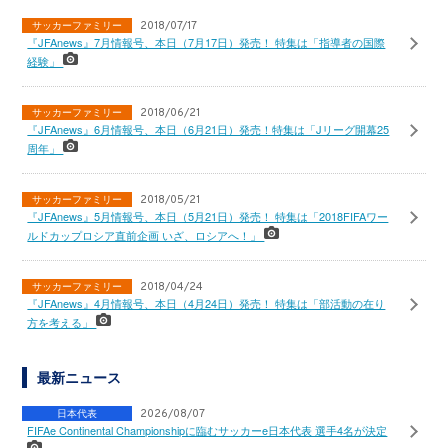
サッカーファミリー
2018/07/17
『JFAnews』7月情報号、本日（7月17日）発売！ 特集は「指導者の国際
経験」
サッカーファミリー
2018/06/21
『JFAnews』6月情報号、本日（6月21日）発売！特集は「Jリーグ開幕25
周年」
サッカーファミリー
2018/05/21
『JFAnews』5月情報号、本日（5月21日）発売！ 特集は「2018FIFAワー
ルドカップロシア直前企画 いざ、ロシアへ！」
サッカーファミリー
2018/04/24
『JFAnews』4月情報号、本日（4月24日）発売！ 特集は「部活動の在り
方を考える」
最新ニュース
日本代表
2026/08/07
FIFAe Continental Championshipに臨むサッカーe日本代表 選手4名が決定