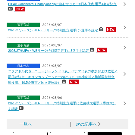
FIFAe Continental Championshipに臨むサッカーe日本代表 選手4名が決定
選手育成
2026/08/07
2026/27シーズン JFA・Ｊリーグ特別指定選手に9選手を認定
選手育成
2026/08/07
2026/27年JFA・WEリーグ特別指定選手に3選手を認定
日本代表
2026/08/07
エクアドル代表、ニュージーランド代表、パナマ代表の参加および放送／
配信が決定 キリンカップサッカー2026（10.1＠神奈川／横浜国際総合
競技場、10.5＠東京／国立競技場）
選手育成
2026/08/06
2026/27シーズン JFA・Ｊリーグ特別指定選手に佐藤柚太選手（専修大）
を認定
一覧へ
│
次の記事へ