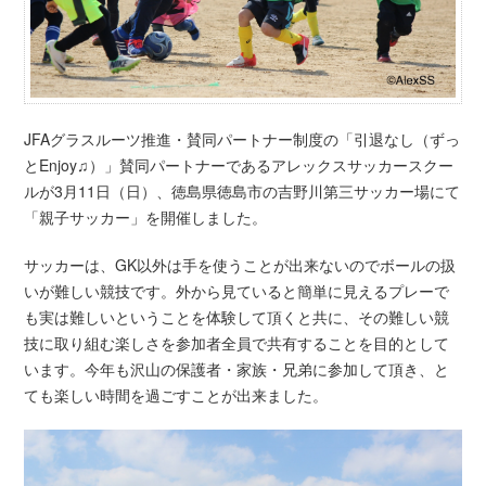
JFAグラスルーツ推進・賛同パートナー制度の「引退なし（ずっ
とEnjoy♫）」賛同パートナーであるアレックスサッカースクー
ルが3月11日（日）、徳島県徳島市の吉野川第三サッカー場にて
「親子サッカー」を開催しました。
サッカーは、
GK以外は手を使うことが出来ないのでボールの扱
いが難しい競技
です。
外から見ていると簡単に見えるプレーで
も実は難しいということを
体験して頂くと共に、
その難しい競
技に取り組む楽しさを参加者全員で共有することを目
的として
います。今年も沢山の保護者・家族・兄弟に参加して頂き、
と
ても楽しい時間を過ごすことが出来ました。