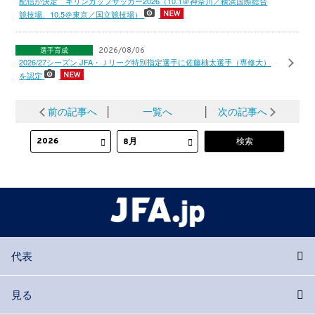
配信が決定 キリンカップサッカー2026（10.1＠神奈川／横浜国際総合
競技場、10.5＠東京／国立競技場）
選手育成
2026/08/06
2026/27シーズン JFA・Ｊリーグ特別指定選手に佐藤柚太選手（専修大）
を認定
前の記事へ
│
一覧へ
│
次の記事へ
代表
見る