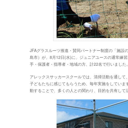
JFAグラスルーツ推進・賛同パートナー制度の「施設
島市）が、8月12日(水)に、ジュニアユースの通常
手・保護者・指導者・地域の方、計22名で行いました
アレックスサッカースクールでは、清掃活動を通して
子どもたちに感じてもらうため、毎年実施をしていま
動することで、多くの人との関わり、目的を共有して