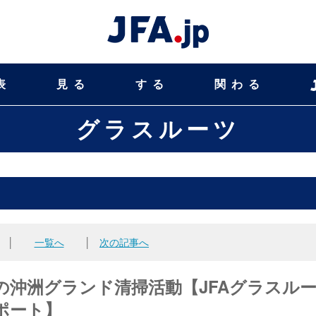
表
見る
する
関わる
グラスルーツ
│
一覧へ
│
次の記事へ
沖洲グランド清掃活動【JFAグラスル
ポート】