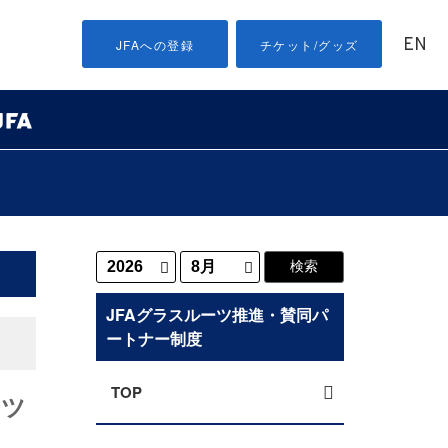
EN
JFAへの登録
チケット/グッズ
JFAグラスルーツ推進・賛同パ
ートナー制度
TOP
ーツ