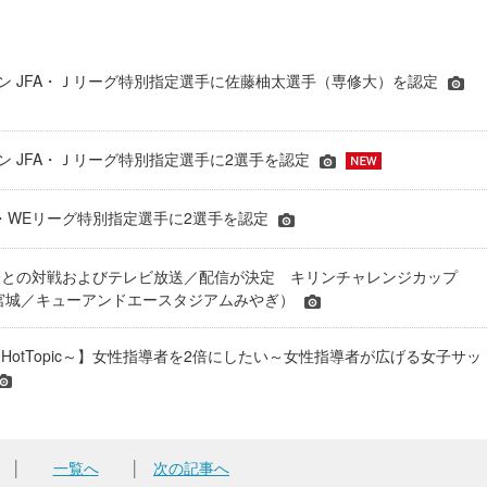
シーズン JFA・Ｊリーグ特別指定選手に佐藤柚太選手（専修大）を認定
ーズン JFA・Ｊリーグ特別指定選手に2選手を認定
JFA・WEリーグ特別指定選手に2選手を認定
表との対戦およびテレビ放送／配信が決定 キリンチャレンジカップ
24＠宮城／キューアンドエースタジアムみやぎ）
HotTopic～】女性指導者を2倍にしたい～女性指導者が広げる女子サッ
│
一覧へ
│
次の記事へ