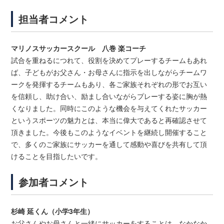
担当者コメント
マリノスサッカースクール 八巻 楽コーチ
試合を重ねるにつれて、役割を決めてプレーするチームもあれ
ば、
子どもがお父さん・お母さんに指示を出しながらチームワ
ークを発
揮するチームもあり、各ご家族それぞれの形でお互い
を信頼し、
助け合い、励まし合いながらプレーする姿に胸が熱
くなりました。同時にこのような機会を与えてくれたサッカー
というスポーツの魅
力とは、本当に偉大であると再確認させて
頂きました。今後もこのようなイベントを継続し開催すること
で、多くのご家族
にサッカーを通して感動や喜びを共有して頂
けることを目指したい
です。
参加者コメント
杉崎 延くん（小学3年生）
お父さんやお母さんと一緒にサッカーをすることは、なかなか