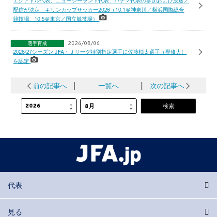
エクアドル代表、ニュージーランド代表、パナマ代表の参加および放送／
配信が決定 キリンカップサッカー2026（10.1＠神奈川／横浜国際総合
競技場、10.5＠東京／国立競技場）
選手育成
2026/08/06
2026/27シーズン JFA・Ｊリーグ特別指定選手に佐藤柚太選手（専修大）
を認定
前の記事へ
│
一覧へ
│
次の記事へ
代表
見る