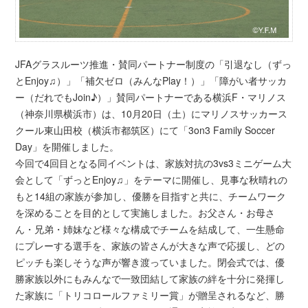
JFAグラスルーツ推進・賛同パートナー制度の「引退なし（ずっ
とEnjoy♫）」「補欠ゼロ（みんなPlay！）」「障がい者
サッカ
ー（だれでもJoin♪）」賛同パートナーである横浜F・
マリノス
（神奈川県横浜市）は、10月20日（土）にマリノスサッカース
クール東山田校（横浜市都筑区）にて「
3on3 Family Soccer
Day」を開催しました。
今回で4回目となる同イベントは、家族対抗の3vs3ミニゲーム
大
会として「ずっとEnjoy♫」をテーマに開催し、
見事な秋晴れの
もと14組の家族が参加し、優勝を目指すと共に、
チームワーク
を深めることを目的として実施しました。お父さん・お母さ
ん・兄弟・姉妹など様々な構成でチームを結成し
て、一生懸命
にプレーする選手を、
家族の皆さんが大きな声で応援し、どの
ピッチも楽しそうな声が響
き渡っていました。閉会式では、優
勝家族以外にもみんなで一致団結して家族の絆を十
分に発揮し
た家族に「トリコロールファミリー賞」
が贈呈されるなど、勝