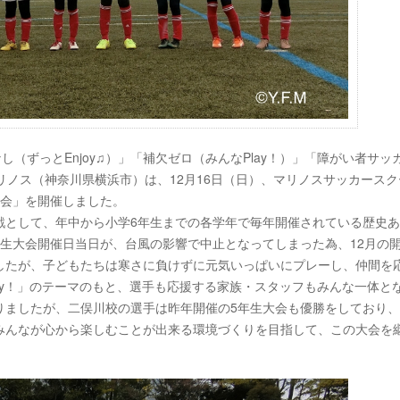
なし（ずっ
とEnjoy♫）」「補欠ゼロ（みんなPlay！）」「障がい者
サッ
リノス（神奈川県横浜市）は、12月16日（日）、
マリノスサッカースク
大会」を開催しました。
戦として、年
中から小学6年生までの各学年で毎年開催されている歴史
年生大会開催日当日が
、台風の影響で中止となってしまった為、12月の
したが、子どもたちは寒さ
に負けずに元気いっぱいにプレーし、仲間を
y！」
のテーマのもと、選手も応援する家族・スタッフもみんな一体と
りましたが、二俣川校の選手は昨
年開催の5年生大会も優勝をしており、
みんなが心から楽しむことが出来る環境
づくりを目指して、この大会を