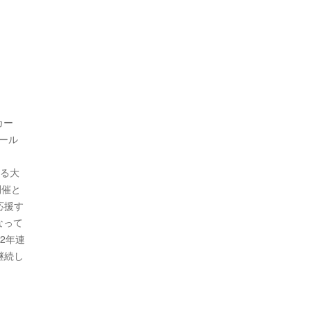
カー
ール
ある大
開催と
応援す
な
って
2年連
継続し