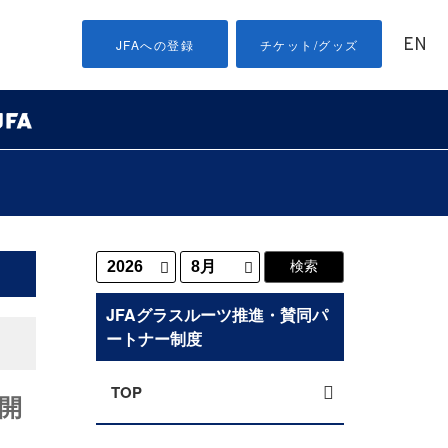
EN
JFAへの登録
チケット/グッズ
JFAグラスルーツ推進・賛同パ
ートナー制度
TOP
を開