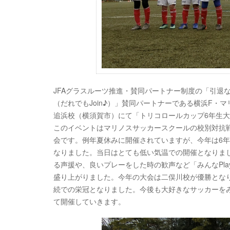
JFAグラスルーツ推進・賛同パートナー制度の「引退
（だれでもJoin♪）」賛同パートナーである横浜F・
マ
追浜校（横須賀市）にて「
トリコロールカップ6年生
このイベントはマリノスサッカースクールの校別対抗
会
です。例年夏休みに開催されていますが、今年は6
なりまし
た。当日はとても低い気温での開催となりま
る声援や、
良いプレーをした時の歓声など「みんなPla
盛り上がりました。今年の大会は二俣川校が優勝とな
続での栄冠となりま
した。今後も大好きなサッカーを
て開催していきます。