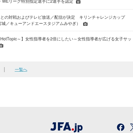
JFA・WEリーグ特別指定選手に2選手を認定
表との対戦およびテレビ放送／配信が決定 キリンチャレンジカップ
24＠宮城／キューアンドエースタジアムみやぎ）
HotTopic～】女性指導者を2倍にしたい～女性指導者が広げる女子サッ
│
一覧へ