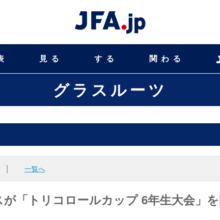
表
見る
する
関わる
グラスルーツ
│
一覧へ
ノスが「トリコロールカップ 6年生大会」