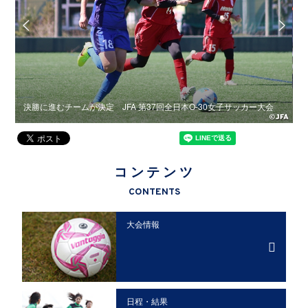
決勝に進むチームが決定 JFA 第37回全日本O-30女子サッカー大会
J
コンテンツ
CONTENTS
大会情報
日程・結果