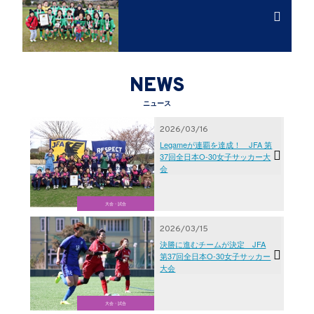
NEWS
ニュース
2026/03/16
Legameが連覇を達成！ JFA 第
37回全日本O-30女子サッカー大
会
大会・試合
2026/03/15
決勝に進むチームが決定 JFA
第37回全日本O-30女子サッカー
大会
大会・試合