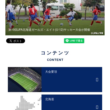
第19回JFA北海道ガールズ・エイト(U-12)サッカー大会が開催
第
コンテンツ
CONTENT
大会要項
北海道