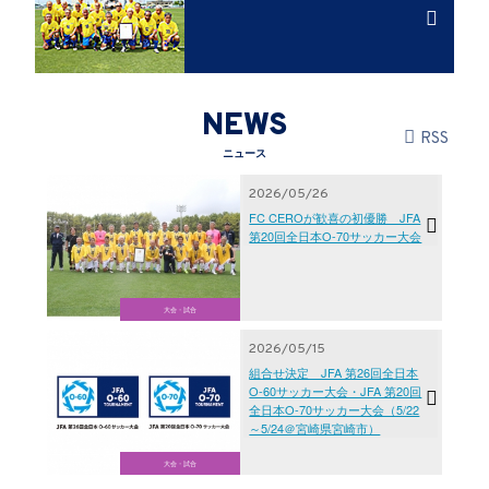
NEWS
RSS
ニュース
2026/05/26
FC CEROが歓喜の初優勝 JFA
第20回全日本O-70サッカー大会
大会・試合
2026/05/15
組合せ決定 JFA 第26回全日本
O-60サッカー大会・JFA 第20回
全日本O-70サッカー大会（5/22
～5/24＠宮崎県宮崎市）
大会・試合