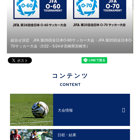
組合せ決定 JFA 第26回全日本O-60サッカー大会・JFA 第20回全日本O-
70サッカー大会（5/22～5/24＠宮崎県宮崎市）
F
コンテンツ
CONTENT
大会情報
日程・結果