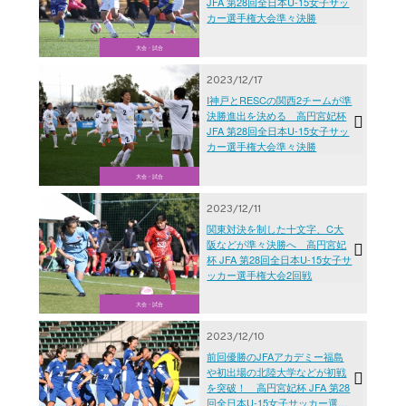
JFA 第28回全日本U-15女子サッ
カー選手権大会準々決勝
大会・試合
2023/12/17
I神戸とRESCの関西2チームが準
決勝進出を決める 高円宮妃杯
JFA 第28回全日本U-15女子サッ
カー選手権大会準々決勝
大会・試合
2023/12/11
関東対決を制した十文字、C大
阪などが準々決勝へ 高円宮妃
杯 JFA 第28回全日本U-15女子サ
ッカー選手権大会2回戦
大会・試合
2023/12/10
前回優勝のJFAアカデミー福島
や初出場の北陸大学などが初戦
を突破！ 高円宮妃杯 JFA 第28
回全日本U-15女子サッカー選手