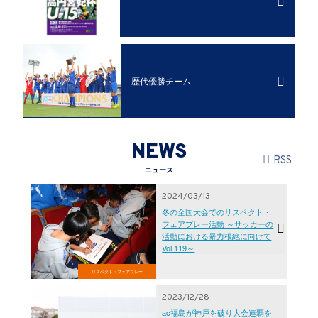
歴代優勝チーム
NEWS
RSS
ニュース
2024/03/13
冬の全国大会でのリスペクト・
フェアプレー活動 ～サッカーの
活動における暴力根絶に向けて
Vol.119～
リスペクト・フェアプレー
2023/12/28
ac福島が神戸を破り大会連覇を