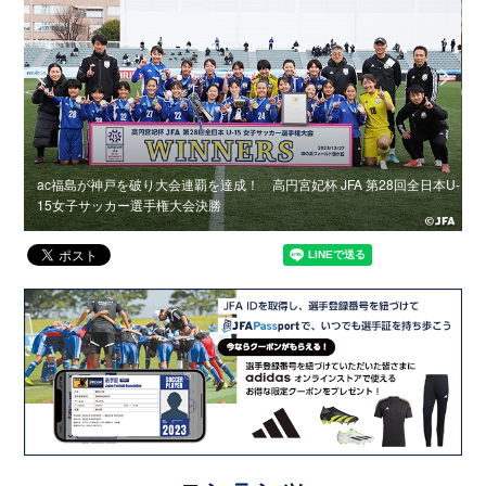
にお
ac福島が神戸を破り大会連覇を達成！ 高円宮妃杯 JFA 第28回全日本U-
15女子サッカー選手権大会決勝