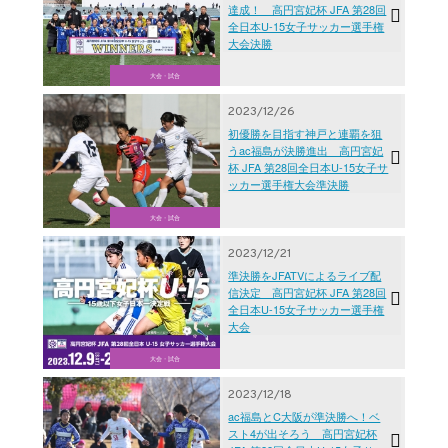
達成！ 高円宮妃杯 JFA 第28回
全日本U-15女子サッカー選手権
大会決勝
大会・試合
2023/12/26
初優勝を目指す神戸と連覇を狙
うac福島が決勝進出 高円宮妃
杯 JFA 第28回全日本U-15女子サ
ッカー選手権大会準決勝
大会・試合
2023/12/21
準決勝をJFATVによるライブ配
信決定 高円宮妃杯 JFA 第28回
全日本U-15女子サッカー選手権
大会
大会・試合
2023/12/18
ac福島とC大阪が準決勝へ！ベ
スト4が出そろう 高円宮妃杯