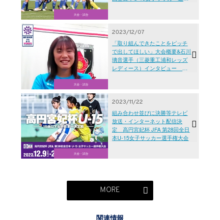
権大会1回戦
大会・試合
2023/12/07
「取り組んできたことをピッチ
で出してほしい」大会概要&石川
璃音選手（三菱重工浦和レッズ
レディース）インタビュー 高
円宮妃杯 JFA第28回全日本U-15
女子サッカー選手権大会
大会・試合
2023/11/22
組み合わせ並びに決勝等テレビ
放送・インターネット配信決
定 高円宮妃杯 JFA 第28回全日
本U-15女子サッカー選手権大会
大会・試合
MORE
関連情報