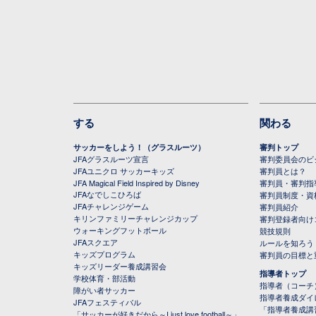
する
関わる
サッカーをしよう！（グラスルーツ）
審判トップ
JFAグラスルーツ宣言
審判委員会のビジ
JFAユニクロ サッカーキッズ
審判員とは？
JFA Magical Field Inspired by Disney
審判員・審判指
JFAなでしこひろば
審判員制度・資
JFAチャレンジゲーム
審判員紹介
キリンファミリーチャレンジカップ
審判登録者向け
ウォーキングフットボール
競技規則
JFAスクエア
ルールを知ろう
キッズプログラム
審判員の目標と
キッズリーダー養成講習会
指導者トップ
学校体育・部活動
指導者（コーチ
障がい者サッカー
指導者養成ダイ
JFAフェスティバル
「指導者養成講
「サッカーが好きだから～I just love football～」