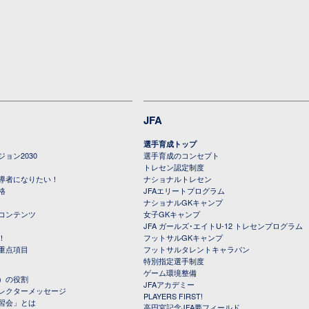
JFA
選手育成トップ
ョン2030
選手育成のコンセプト
トレセン認定制度
導者になりたい！
ナショナルトレセン
格
JFAエリートプログラム
ナショナルGKキャンプ
コンテンツ
女子GKキャンプ
JFA ガールズ･エイトU-12 トレセンプログラム
！
フットサルGKキャンプ
重点項目
フットサルタレントキャラバン
特別指定選手制度
ゲーム環境整備
）の役割
JFAアカデミー
レクターメッセージ
PLAYERS FIRST!
習会」とは
高円宮記念JFA夢フィールド