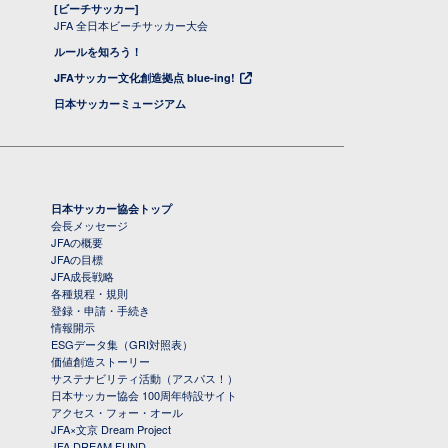
[ビーチサッカー]
JFA 全日本ビーチサッカー大会
ルールを知ろう！
JFAサッカー文化創造拠点 blue-ing!
日本サッカーミュージアム
日本サッカー協会トップ
会長メッセージ
JFAの概要
JFAの目標
JFA成長戦略
各種規程・規則
登録・申請・手続き
情報開示
ESGデータ集（GRI対照表）
価値創造ストーリー
サステナビリティ活動（アスパス！）
日本サッカー協会 100周年特設サイト
アクセス・フォー・オール
JFA×文京 Dream Project
JFA DREAM FUND