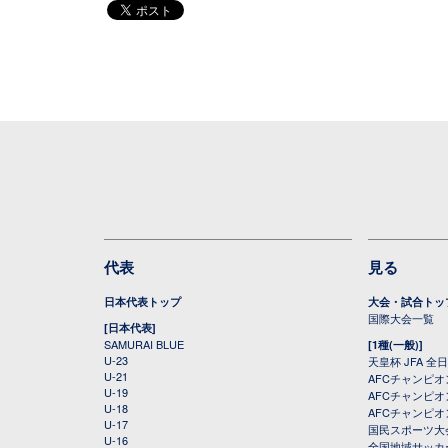
代表
見る
日本代表トップ
大会・試合トッ
国際大会一覧
[日本代表]
SAMURAI BLUE
[1種(一般)]
U-23
天皇杯 JFA 
U-21
AFCチャンピ
U-19
AFCチャンピオン
U-18
AFCチャンピオ
U-17
国民スポーツ大
U-16
全国地域サッカ