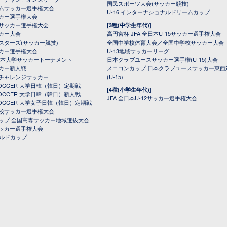
国民スポーツ大会(サッカー競技)
ムサッカー選手権大会
U-16 インターナショナルドリームカップ
カー選手権大会
サッカー選手権大会
[3種(中学生年代)]
カー大会
高円宮杯 JFA 全日本U-15サッカー選手権大会
スターズ(サッカー競技)
全国中学校体育大会／全国中学校サッカー大会
カー選手権大会
U-13地域サッカーリーグ
日本大学サッカートーナメント
日本クラブユースサッカー選手権(U-15)大会
カー新人戦
メニコンカップ 日本クラブユースサッカー東西
チャレンジサッカー
(U-15)
 SOCCER 大学日韓（韓日）定期戦
[4種(小学生年代)]
 SOCCER 大学日韓（韓日）新人戦
JFA 全日本U-12サッカー選手権大会
 SOCCER 大学女子日韓（韓日）定期戦
校サッカー選手権大会
ップ 全国高専サッカー地域選抜大会
ッカー選手権大会
ールドカップ