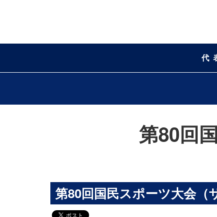
代
第80回
第80回国民スポーツ大会（サ