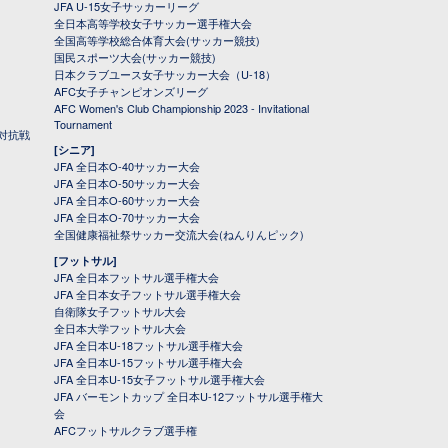
JFA U-15女子サッカーリーグ
全日本高等学校女子サッカー選手権大会
全国高等学校総合体育大会(サッカー競技)
国民スポーツ大会(サッカー競技)
日本クラブユース女子サッカー大会（U-18）
AFC女子チャンピオンズリーグ
AFC Women's Club Championship 2023 - Invitational
Tournament
対抗戦
[シニア]
JFA 全日本O-40サッカー大会
JFA 全日本O-50サッカー大会
JFA 全日本O-60サッカー大会
JFA 全日本O-70サッカー大会
全国健康福祉祭サッカー交流大会(ねんりんピック)
[フットサル]
JFA 全日本フットサル選手権大会
JFA 全日本女子フットサル選手権大会
自衛隊女子フットサル大会
全日本大学フットサル大会
JFA 全日本U-18フットサル選手権大会
JFA 全日本U-15フットサル選手権大会
JFA 全日本U-15女子フットサル選手権大会
JFA バーモントカップ 全日本U-12フットサル選手権大
会
AFCフットサルクラブ選手権