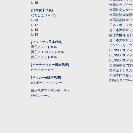
U-15
全国クラブチー
全国社会人サッ
[日本女子代表]
全国自治体職員
なでしこジャパン
全国自衛隊サッ
U-20
U-17
日本スポーツマ
U-16
全日本大学サッ
U-15
総理大臣杯 全
全日本大学サッ
[フットサル日本代表]
デンソーカップ
男子／フットサル
DENSO CUP
男子／U-19フットサル
DENSO CUP
女子／フットサル
DENSO CUP
[ビーチサッカー日本代表]
全国高等専門学
ビーチサッカー
東京エネシスカ
全国専門学校サ
[サッカーe日本代表]
FIFAクラブワ
eスポーツ・サッカー
日本代表アイデンティティ
歴代ジャージ