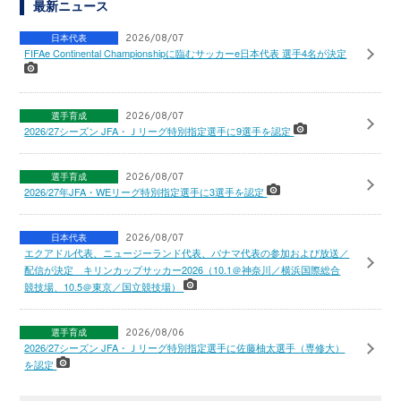
最新ニュース
日本代表
2026/08/07
FIFAe Continental Championshipに臨むサッカーe日本代表 選手4名が決定
選手育成
2026/08/07
2026/27シーズン JFA・Ｊリーグ特別指定選手に9選手を認定
選手育成
2026/08/07
2026/27年JFA・WEリーグ特別指定選手に3選手を認定
日本代表
2026/08/07
エクアドル代表、ニュージーランド代表、パナマ代表の参加および放送／
配信が決定 キリンカップサッカー2026（10.1＠神奈川／横浜国際総合
競技場、10.5＠東京／国立競技場）
選手育成
2026/08/06
2026/27シーズン JFA・Ｊリーグ特別指定選手に佐藤柚太選手（専修大）
を認定