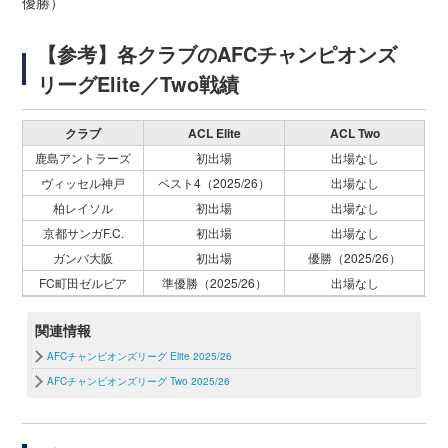
優勝）
【参考】各クラブのAFCチャンピオンズ
リーグElite／Two戦績
クラブ
ACL Elite
ACL Two
鹿島アントラーズ
初出場
出場なし
ヴィッセル神戸
ベスト4（2025/26）
出場なし
柏レイソル
初出場
出場なし
京都サンガF.C.
初出場
出場なし
ガンバ大阪
初出場
優勝（2025/26）
FC町田ゼルビア
準優勝（2025/26）
出場なし
関連情報
AFCチャンピオンズリーグ Elite 2025/26
AFCチャンピオンズリーグ Two 2025/26