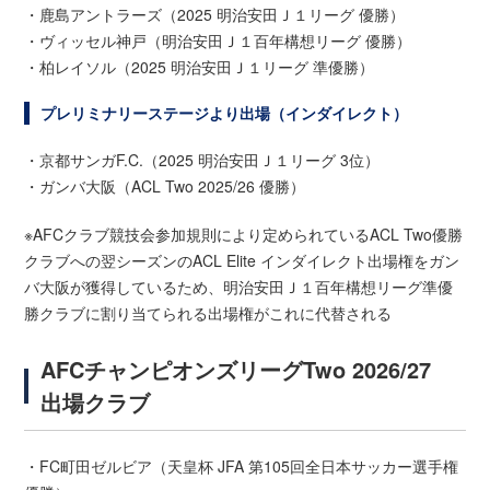
・鹿島アントラーズ（2025 明治安田Ｊ１リーグ 優勝）
・ヴィッセル神戸（明治安田Ｊ１百年構想リーグ 優勝）
・柏レイソル（2025 明治安田Ｊ１リーグ 準優勝）
プレリミナリーステージより出場（インダイレクト）
・京都サンガF.C.（2025 明治安田Ｊ１リーグ 3位）
・ガンバ大阪（ACL Two 2025/26 優勝）
※AFCクラブ競技会参加規則により定められているACL Two優勝
クラブへの翌シーズンのACL Elite インダイレクト出場権をガン
バ大阪が獲得しているため、明治安田Ｊ１百年構想リーグ準優
勝クラブに割り当てられる出場権がこれに代替される
AFCチャンピオンズリーグTwo 2026/27
出場クラブ
・FC町田ゼルビア（天皇杯 JFA 第105回全日本サッカー選手権