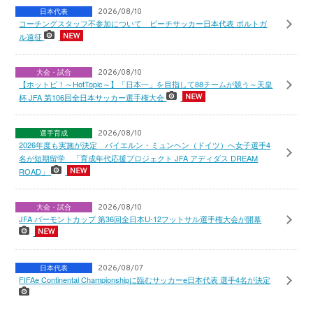
日本代表
2026/08/10
コーチングスタッフ不参加について ビーチサッカー日本代表 ポルトガ
ル遠征
大会・試合
2026/08/10
【ホットピ！～HotTopic～】「日本一」を目指して88チームが競う～天皇
杯 JFA 第106回全日本サッカー選手権大会
選手育成
2026/08/10
2026年度も実施が決定 バイエルン・ミュンヘン（ドイツ）へ女子選手4
名が短期留学 「育成年代応援プロジェクト JFA アディダス DREAM
ROAD」
大会・試合
2026/08/10
JFA バーモントカップ 第36回全日本U-12フットサル選手権大会が開幕
日本代表
2026/08/07
FIFAe Continental Championshipに臨むサッカーe日本代表 選手4名が決定