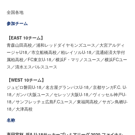
全国各地
参加チーム
【EAST 10チーム】
青森山田高校／浦和レッドダイヤモンズユース／大宮アルディ
ージャU18／市立船橋高校／柏レイソルU-18／流通経済大学付
属柏高校／FC東京U-18／横浜F・マリノスユース／横浜FCユー
ス／清水エスパルスユース
【WEST 10チーム】
ジュビロ磐田U-18／名古屋グランパスU-18／京都サンガF.C. U-
18／ガンバ大阪ユース／セレッソ大阪U-18／ヴィッセル神戸U-
18／サンフレッチェ広島F.Cユース／東福岡高校／サガン鳥栖U-
18／大津高校
名称
高円宮杯 JFA U-18サッカープレミアリーグ 2020 ファイナル