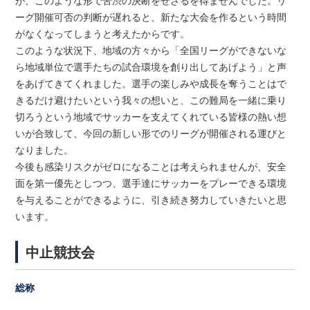
が、このような形で苦渋の決断をせざるを得ませんでした。リ
ーグ開催可否の判断が遅れると、新たな大会を作るという時間
がなくなってしまうと考えたからです。
このような状況下、地域の方々から「全国リーグができないな
ら地域単位で選手たちの試合環境を創り出してあげよう」と声
をあげてきてくれました。選手の楽しみや成長を奪うことはで
きるだけ避けたいという我々の想いと、この難局を一緒に乗り
切ろうという地域でサッカーを支えてくれている皆様の熱い想
いが合致して、今回の新しい形でのリーグが開催される運びと
なりました。
今後も感染リスクがゼロになることは考えられませんが、安全
面を第一優先としつつ、選手達にサッカーをプレーできる環境
を与えることができるように、引き続き努力していきたいと思
います。
中止競技会
総称